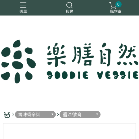
0
選單
搜尋
購物車
一樂鶴
大瑪
日日旺
綜神
駿伸
調味香辛料
醬油/油膏