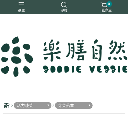
0
選單
搜尋
購物車
一樂鶴
大瑪
日日旺
綜神
駿伸
活力蔬菜
芽菜菇蕈