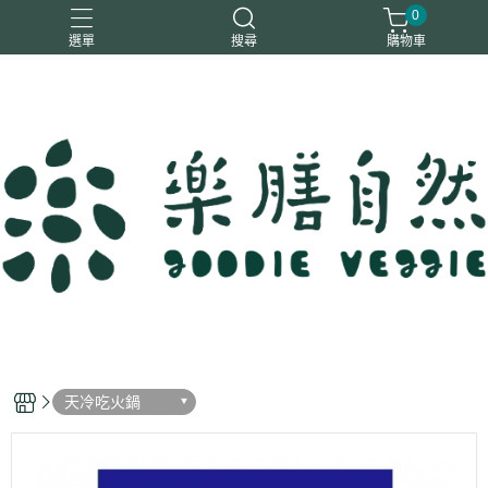
0
選單
搜尋
購物車
一樂鶴
大瑪
日日旺
綜神
駿伸
天冷吃火鍋