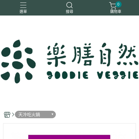
0
選單
搜尋
購物車
一樂鶴
大瑪
日日旺
綜神
駿伸
天冷吃火鍋