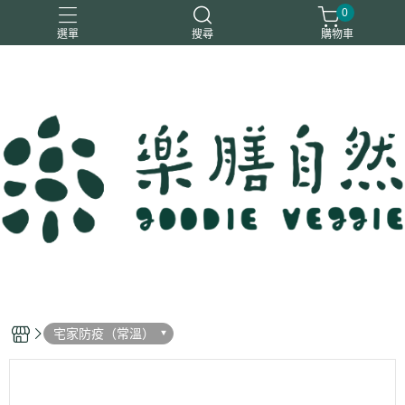
0
選單
搜尋
購物車
一樂鶴
大瑪
日日旺
綜神
駿伸
宅家防疫（常溫）