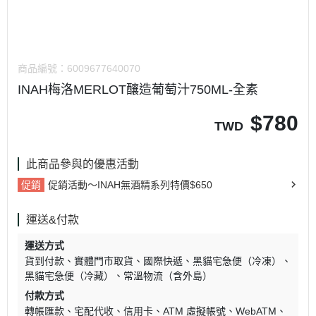
商品編號：
6009677640070
INAH梅洛MERLOT釀造葡萄汁750ML-全素
$
780
TWD
此商品參與的優惠活動
促銷
促銷活動～INAH無酒精系列特價$650
運送&付款
運送方式
貨到付款
實體門市取貨
國際快遞
黑貓宅急便（冷凍）
黑貓宅急便（冷藏）
常溫物流（含外島）
付款方式
轉帳匯款
宅配代收
信用卡
ATM 虛擬帳號
WebATM