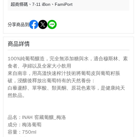
超商條碼
7-11 iBon
FamiPort
分享商品到
商品詳情
100%純葡萄釀造，完全無添加糖與水，適合穆斯林、素
食者、孕婦以及全家大小飲用
來自南非，用高溫快速榨汁技術將葡萄皮與葡萄籽脹
破，浸釀後釋放出葡萄特有的天然養份：
白藜蘆醇、單寧酸、類黃酮、原花色素等，是健康純天
然飲品。
品名 : INAH 窖藏葡釀_梅洛
成分 : 梅洛葡萄
容量 : 750ml