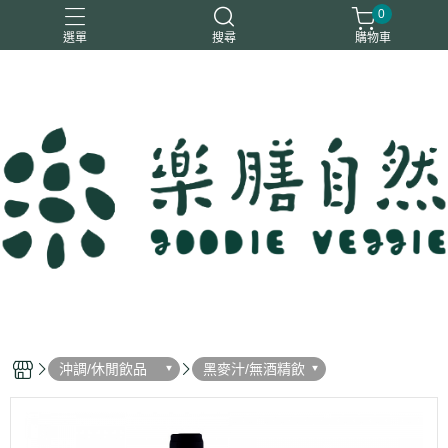
0
選單
搜尋
購物車
一樂鶴
大瑪
日日旺
綜神
駿伸
沖調/休閒飲品
黑麥汁/無酒精飲