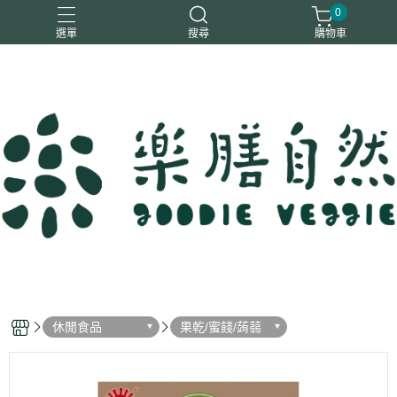
0
選單
搜尋
購物車
一樂鶴
大瑪
日日旺
綜神
駿伸
休閒食品
果乾/蜜餞/蒟蒻