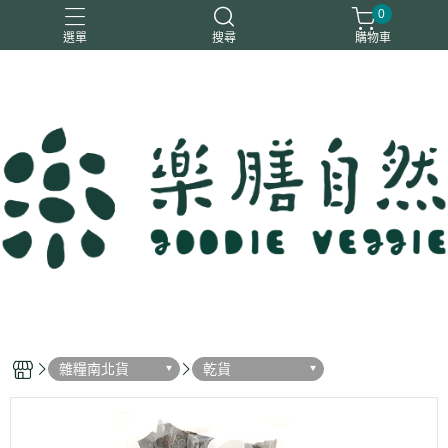
0
選單
搜尋
購物車
一樂鶴
大瑪
日日旺
綜神
駿伸
雜糧南北貨
乾貨