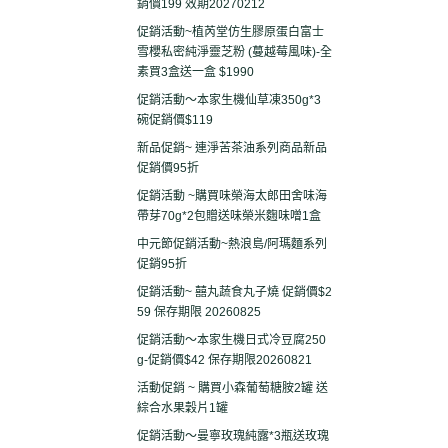
銷價199 效期20270212
促銷活動~植芮堂仿生膠原蛋白富士
雪櫻私密純淨靈芝粉 (蔓越莓風味)-全
素買3盒送一盒 $1990
促銷活動～本家生機仙草凍350g*3
碗促銷價$119
新品促銷~ 連淨苦茶油系列商品新品
促銷價95折
促銷活動 ~購買味榮海太郎田舍味海
帶芽70g*2包贈送味榮米麴味噌1盒
中元節促銷活動~熱浪島/阿瑪麵系列
促銷95折
促銷活動~ 囍丸蔬食丸子燒 促銷價$2
59 保存期限 20260825
促銷活動～本家生機日式冷豆腐250
g-促銷價$42 保存期限20260821
活動促銷 ~ 購買小森葡萄糖胺2罐 送
綜合水果穀片1罐
促銷活動～曼寧玫瑰純露*3瓶送玫瑰