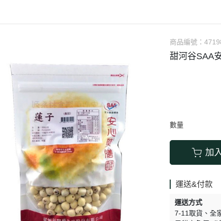
涼拌/沙拉
調理漿
香料/調味粉包
抓餅/粽子/糕
果汁
素肉
麓之華
生活用品
素料
炸物
沾拌醬
水餃/餛飩/鍋貼
咖啡/茶/巧克力
巧克
植芮堂
湯底
素三牲
即煮醬/湯/咖哩
冷凍點心/湯圓
商品編號：
4719
純素奶油/起司
湯品/羹
味噌/味霖
素香鬆
甜河谷SAA安
天貝/醬料/素旦
高湯/湯底
涼拌
蒟蒻
冰淇淋
數量
加
運送&付款
運送方式
7-11取貨
全