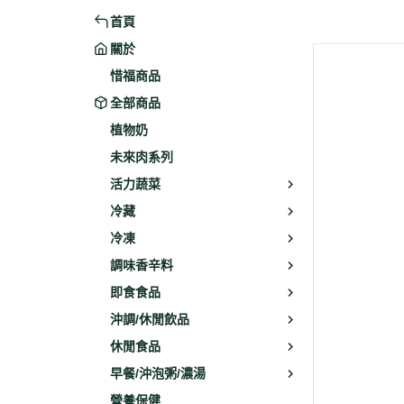
首頁
米粉/冬粉
藥材
關於
義大利麵
乾素料
惜福商品
全部商品
植物奶
未來肉系列
活力蔬菜
冷藏
冷凍
調味香辛料
即食食品
沖調/休閒飲品
休閒食品
早餐/沖泡粥/濃湯
營養保健