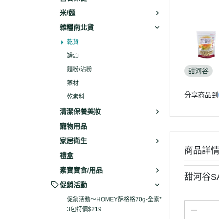
米/麵
雜糧南北貨
乾貨
罐頭
麵粉/沾粉
甜河谷
藥材
分享商品到
乾素料
清潔保養美妝
寵物用品
家居衛生
商品詳
禮盒
素寶寶食/用品
甜河谷S
促銷活動
促銷活動～HOMEY酥格格70g-全素*
3包特價$219