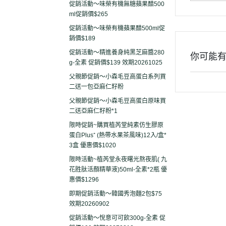
促銷活動～味榮有機無糖蘋果醋500
ml促銷價$265
促銷活動～味榮有機蘋果醋500ml促
銷價$189
促銷活動～精進養身純黑芝麻醬280
你可能
g-全素 促銷價$139 效期20261025
父親節促銷～小森毛豆高蛋白系列買
二送一包亞麻仁籽粉
父親節促銷～小森毛豆高蛋白原味買
二送亞麻仁籽粉*1
限時促銷~購買植芮堂純素仿生膠原
蛋白Plus⁺ (熱帶水果茶風味)12入/盒*
3盒 優惠價$1020
限時活動~植芮堂永夜曙光熬夜肌( 九
花胜肽活顏精華液)50ml-全素*2瓶 優
惠價$1296
即期促銷活動～韓國秀泡麵2包$75
效期20260902
促銷活動～悅意可可飲300g-全素 促