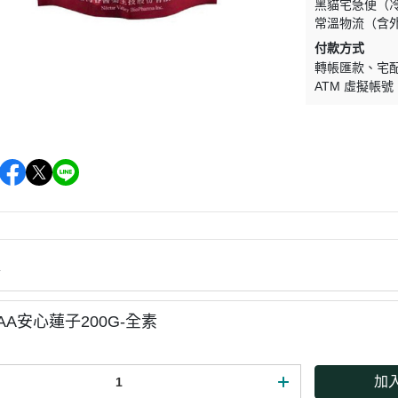
黑貓宅急便（
常溫物流（含
付款方式
轉帳匯款
宅
ATM 虛擬帳號
情
AA安心蓮子200G-全素
加