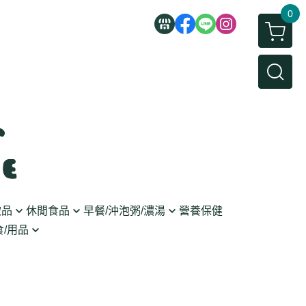
0
飲品
休閒食品
早餐/沖泡粥/濃湯
營養保健
/用品
/蜜餞/蒟蒻
即食粥/濃湯
穀麥片
利麵
/堅果/糖果
果醬