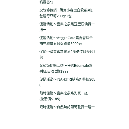
噴霧器*1
父親節促銷~ 購買小森蛋白飲系列1
包送奇亞籽200g*1包
促銷活動～喜樂之泉黑豆壺底油買一
送一
促銷活動～VeggieCare素食者綜合
補充膠囊五盒促銷價3900元
促銷～購買印加果油2瓶送佳穎麥片1
包
父親節促銷活動～任選Edenvale系
列紅/白酒 2瓶$999
促銷活動～INAH無酒精系列特價$65
0
限時促銷～喜樂之泉系列買一送一
(優惠價$185)
限時促銷～自然時記葡萄乾買一送一