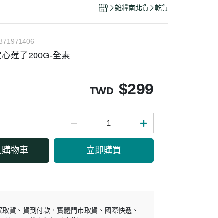
干/乳酪絲/豆干
雜糧南北貨
乾貨
力
871971406
心蓮子200G-全素
$
299
TWD
入購物車
立即購買
家取貨
貨到付款
實體門市取貨
國際快遞