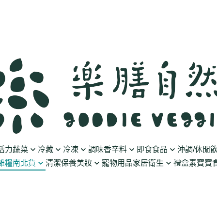
活力蔬菜
冷藏
冷凍
調味香辛料
即食食品
沖調/休閒
雜糧南北貨
清潔保養美妝
寵物用品
家居衛生
禮盒
素寶寶食
豆製品
素火腿/素香腸/蔬菜捲
油/醋
泡菜/涼拌
沖調豆奶/穀飲
果乾
清潔用品
波瑟沙
食物泥
優格
素排/素肉/魚排/燒肉
鹽/糖
調理包
黑麥汁/無酒精飲
餅乾
化妝品
沛柏 Pipper Standard
米精/米麵/義大
醬料
丸子/蒟蒻/豆腐/火鍋料
醬油/油膏
麵包/包子/饅頭
養生茶湯
海苔
保養品
米餅/零食