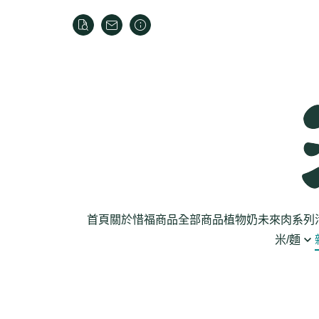
首頁
關於
惜福商品
全部商品
植物奶
未來肉系列
米/麵
芽菜菇蕈
米
乾貨
葉菜
泡麵
罐頭
根莖
麵條
麵粉/沾粉