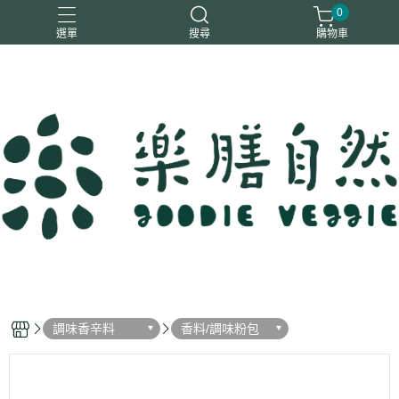
0
選單
搜尋
購物車
一樂鶴
大瑪
日日旺
綜神
駿伸
調味香辛料
香料/調味粉包