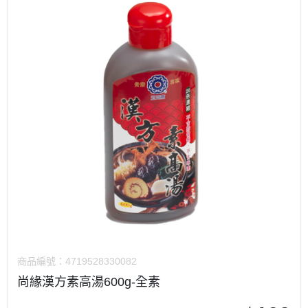
商品編號：
4719528330082
尚緣漢方素高湯600g-全素