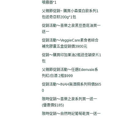
噴霧器*1
父親節促銷~ 購買小森蛋白飲系列1
包送奇亞籽200g*1包
促銷活動～喜樂之泉黑豆壺底油買一
送一
促銷活動～VeggieCare素食者綜合
補充膠囊五盒促銷價3900元
促銷～購買印加果油2瓶送佳穎麥片1
包
父親節促銷活動～任選Edenvale系
列紅/白酒 2瓶$999
促銷活動～INAH無酒精系列特價$65
0
限時促銷～喜樂之泉系列買一送一
(優惠價$185)
限時促銷～自然時記葡萄乾買一送一