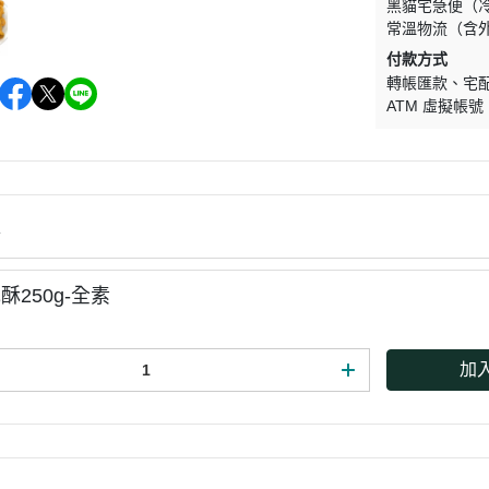
黑貓宅急便（
常溫物流（含
付款方式
轉帳匯款
宅
ATM 虛擬帳號
情
酥250g-全素
加