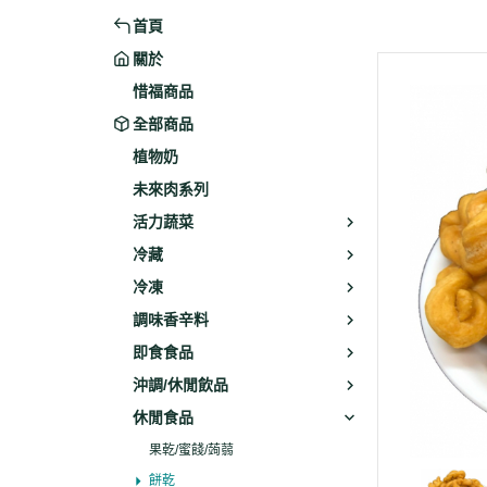
首頁
米粉/冬粉
藥材
關於
義大利麵
乾素料
惜福商品
全部商品
植物奶
未來肉系列
活力蔬菜
冷藏
冷凍
調味香辛料
即食食品
沖調/休閒飲品
休閒食品
果乾/蜜餞/蒟蒻
餅乾