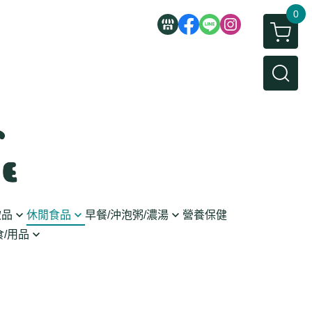
0
飲品
休閒食品
早餐/沖泡粥/濃湯
營養保健
/用品
/蜜餞/蒟蒻
即食粥/濃湯
穀麥片
利麵
/堅果/糖果
果醬