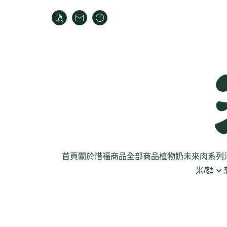
首頁
關於
惜福商品
全部商品
植物奶
未來肉系列
米/麵
芽菜菇蕈
米
乾貨
葉菜
泡麵
罐頭
根莖
麵條
麵粉/沾粉