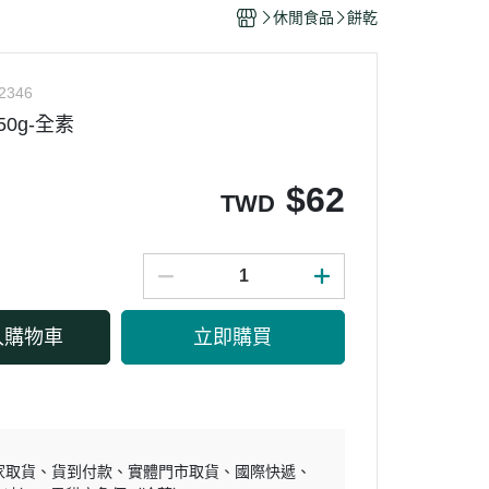
干/乳酪絲/豆干
休閒食品
餅乾
力
2346
0g-全素
$
62
TWD
入購物車
立即購買
家取貨
貨到付款
實體門市取貨
國際快遞