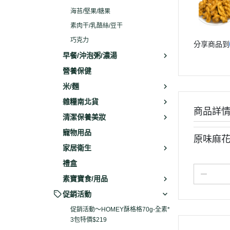
海苔/堅果/糖果
素肉干/乳酪絲/豆干
巧克力
分享商品到
早餐/沖泡粥/濃湯
營養保健
米/麵
雜糧南北貨
商品詳
清潔保養美妝
寵物用品
原味麻花
家居衛生
禮盒
素寶寶食/用品
促銷活動
促銷活動～HOMEY酥格格70g-全素*
3包特價$219