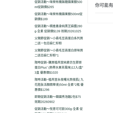
促銷活動～味榮有機無糖蘋果醋500
你可能
ml促銷價$265
促銷活動～味榮有機蘋果醋500ml促
銷價$189
促銷活動～精進養身純黑芝麻醬280
g-全素 促銷價$139 效期20261025
父親節促銷～小森毛豆高蛋白系列買
二送一包亞麻仁籽粉
父親節促銷～小森毛豆高蛋白原味買
二送亞麻仁籽粉*1
限時促銷~購買植芮堂純素仿生膠原
蛋白Plus⁺ (熱帶水果茶風味)12入/盒*
3盒 優惠價$1020
限時活動~植芮堂永夜曙光熬夜肌( 九
花胜肽活顏精華液)50ml-全素*2瓶 優
惠價$1296
即期促銷活動～韓國秀泡麵2包$75
效期20260902
促銷活動～悅意可可飲300g-全素 促