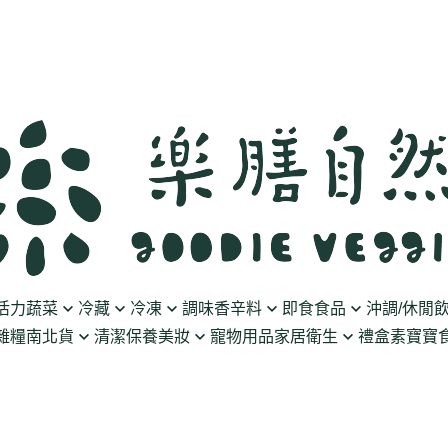
活力蔬菜
冷藏
冷凍
調味香辛料
即食食品
沖調/休閒
雜糧南北貨
清潔保養美妝
寵物用品
家居衛生
禮盒
素寶寶食
豆製品
素火腿/素香腸/蔬菜捲
油/醋
泡菜/涼拌
沖調豆奶/穀飲
果乾
清潔用品
波瑟沙
食物泥
優格
素排/素肉/魚排/燒肉
鹽/糖
調理包
黑麥汁/無酒精飲
餅乾
化妝品
沛柏 Pipper Standard
米精/米麵/義大
醬料
丸子/蒟蒻/豆腐/火鍋料
醬油/油膏
麵包/包子/饅頭
養生茶湯
海苔
保養品
米餅/零食