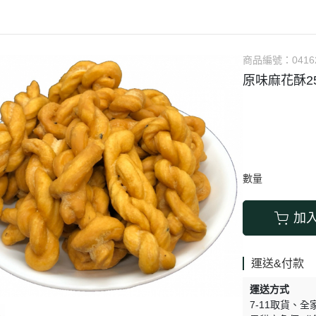
涼拌/沙拉
調理漿
香料/調味粉包
抓餅/粽子/糕
果汁
素肉
麓之華
生活用品
素料
炸物
沾拌醬
水餃/餛飩/鍋貼
咖啡/茶/巧克力
巧克
植芮堂
湯底
素三牲
即煮醬/湯/咖哩
冷凍點心/湯圓
商品編號：
0416
純素奶油/起司
湯品/羹
味噌/味霖
素香鬆
原味麻花酥25
天貝/醬料/素旦
高湯/湯底
涼拌
蒟蒻
冰淇淋
數量
加
運送&付款
運送方式
7-11取貨
全