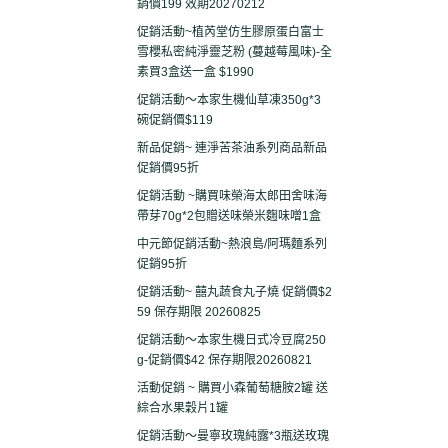
銷價199 效期20270212
促銷活動~植芮堂仿生膠原蛋白富士
雪櫻私密純淨靈芝粉 (蔓越莓風味)-全
素買3盒送一盒 $1990
促銷活動～本家生機仙草凍350g*3
碗促銷價$119
新品促銷~ 連淨苦茶油系列商品新品
促銷價95折
促銷活動 ~購買味榮海太郎田舍味海
帶芽70g*2包贈送味榮米麴味噌1盒
中元節促銷活動~熱浪島/阿瑪麵系列
促銷95折
促銷活動~ 囍丸蔬食丸子燒 促銷價$2
59 保存期限 20260825
促銷活動～本家生機日式冷豆腐250
g-促銷價$42 保存期限20260821
活動促銷 ~ 購買小森葡萄糖胺2罐 送
綜合水果穀片1罐
促銷活動～曼寧玫瑰純露*3瓶送玫瑰