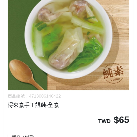
商品編號：
4713006140422
得來素手工餛飩-全素
$
65
TWD