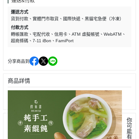
運送&付款
運送方式
貨到付款
實體門市取貨
國際快遞
黑貓宅急便（冷凍）
付款方式
轉帳匯款
宅配代收
信用卡
ATM 虛擬帳號
WebATM
超商條碼
7-11 iBon
FamiPort
分享商品到
商品詳情
你
可
能
有