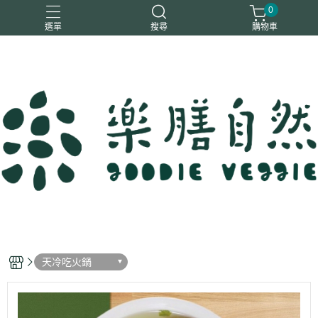
0
選單
搜尋
購物車
一樂鶴
大瑪
日日旺
綜神
駿伸
天冷吃火鍋