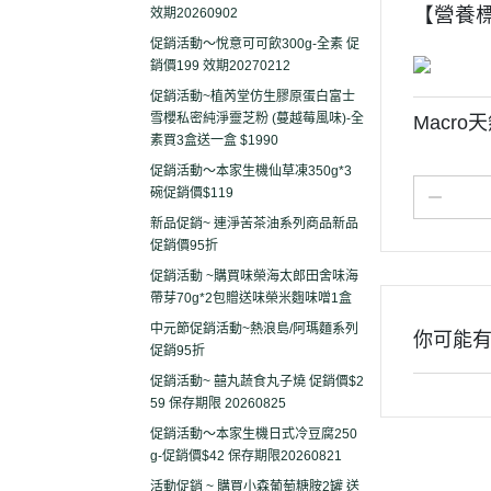
【營養
效期20260902
促銷活動～悅意可可飲300g-全素 促
銷價199 效期20270212
促銷活動~植芮堂仿生膠原蛋白富士
雪櫻私密純淨靈芝粉 (蔓越莓風味)-全
Macr
素買3盒送一盒 $1990
促銷活動～本家生機仙草凍350g*3
碗促銷價$119
新品促銷~ 連淨苦茶油系列商品新品
促銷價95折
促銷活動 ~購買味榮海太郎田舍味海
帶芽70g*2包贈送味榮米麴味噌1盒
中元節促銷活動~熱浪島/阿瑪麵系列
你可能
促銷95折
促銷活動~ 囍丸蔬食丸子燒 促銷價$2
59 保存期限 20260825
促銷活動～本家生機日式冷豆腐250
g-促銷價$42 保存期限20260821
活動促銷 ~ 購買小森葡萄糖胺2罐 送