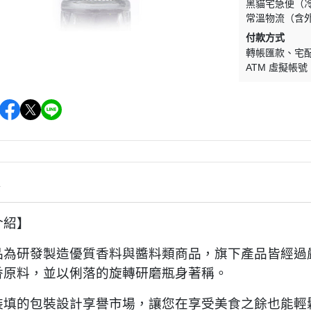
黑貓宅急便（
常溫物流（含
付款方式
轉帳匯款
宅
ATM 虛擬帳號
情
介紹】
品為研發製造優質香料與醬料類商品，旗下產品皆經過
香原料，並以俐落的旋轉研磨瓶身著稱。
裝填的包裝設計享譽市場，讓您在享受美食之餘也能輕