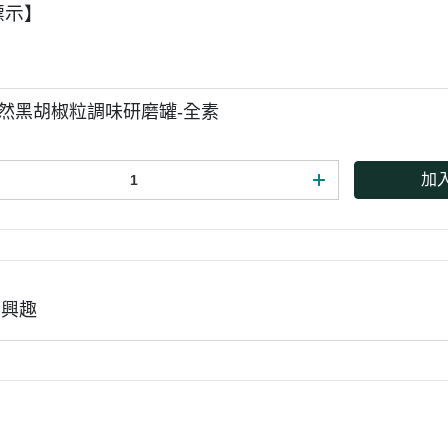
標示】
o天然黑胡椒粒調味研磨罐-全素
加
有興趣