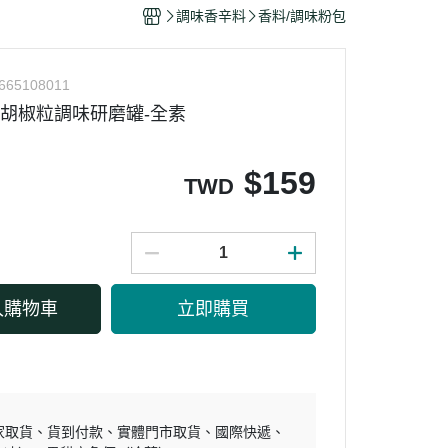
干/乳酪絲/豆干
調味香辛料
香料/調味粉包
力
665108011
然黑胡椒粒調味研磨罐-全素
$
159
TWD
入購物車
立即購買
家取貨
貨到付款
實體門市取貨
國際快遞