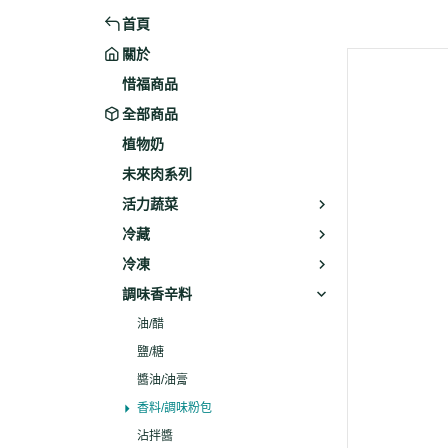
首頁
米粉/冬粉
藥材
關於
義大利麵
乾素料
惜福商品
全部商品
植物奶
未來肉系列
活力蔬菜
冷藏
冷凍
調味香辛料
油/醋
鹽/糖
醬油/油膏
香料/調味粉包
沾拌醬