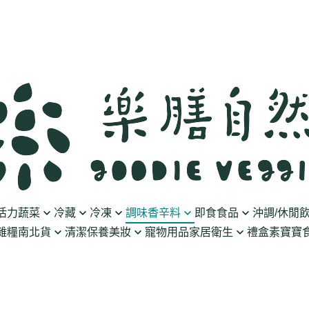
活力蔬菜
冷藏
冷凍
調味香辛料
即食食品
沖調/休閒
雜糧南北貨
清潔保養美妝
寵物用品
家居衛生
禮盒
素寶寶食
豆製品
素火腿/素香腸/蔬菜捲
油/醋
泡菜/涼拌
沖調豆奶/穀飲
果乾
清潔用品
波瑟沙
食物泥
優格
素排/素肉/魚排/燒肉
鹽/糖
調理包
黑麥汁/無酒精飲
餅乾
化妝品
沛柏 Pipper Standard
米精/米麵/義大
醬料
丸子/蒟蒻/豆腐/火鍋料
醬油/油膏
麵包/包子/饅頭
養生茶湯
海苔
保養品
米餅/零食