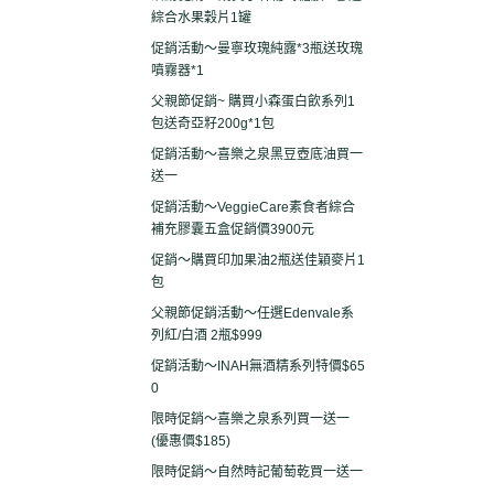
綜合水果穀片1罐
促銷活動～曼寧玫瑰純露*3瓶送玫瑰
噴霧器*1
父親節促銷~ 購買小森蛋白飲系列1
包送奇亞籽200g*1包
促銷活動～喜樂之泉黑豆壺底油買一
送一
促銷活動～VeggieCare素食者綜合
補充膠囊五盒促銷價3900元
促銷～購買印加果油2瓶送佳穎麥片1
包
父親節促銷活動～任選Edenvale系
列紅/白酒 2瓶$999
促銷活動～INAH無酒精系列特價$65
0
限時促銷～喜樂之泉系列買一送一
(優惠價$185)
限時促銷～自然時記葡萄乾買一送一