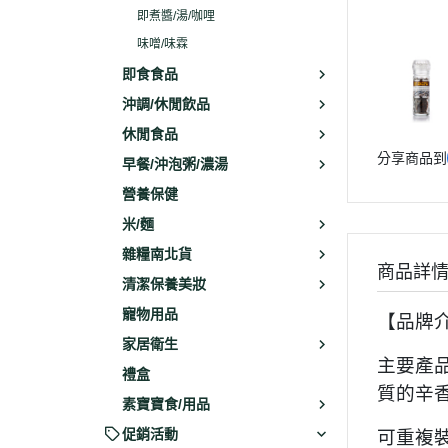
即煮醬/湯/咖哩
味噌/味霖
即食食品
沖調/休閒飲品
休閒食品
分享商品到
早餐/沖泡粥/濃湯
營養保健
米/麵
雜糧南北貨
商品詳
清潔保養美妝
寵物用品
【品牌
家居衛生
主要產
禮盒
質的辛
素寶寶食/用品
促銷活動
可重複