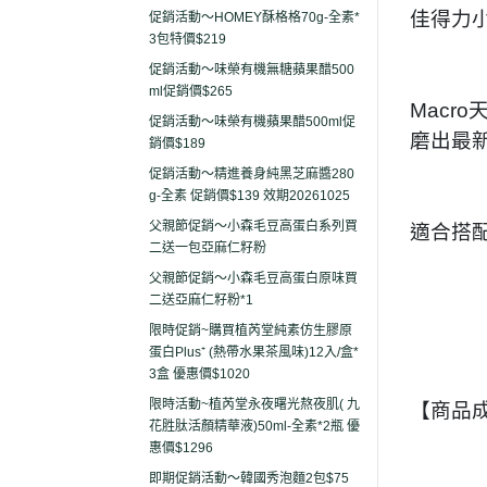
佳得力小
促銷活動～HOMEY酥格格70g-全素*
3包特價$219
促銷活動～味榮有機無糖蘋果醋500
ml促銷價$265
Mac
促銷活動～味榮有機蘋果醋500ml促
磨出最
銷價$189
促銷活動～精進養身純黑芝麻醬280
g-全素 促銷價$139 效期20261025
父親節促銷～小森毛豆高蛋白系列買
適合搭
二送一包亞麻仁籽粉
父親節促銷～小森毛豆高蛋白原味買
二送亞麻仁籽粉*1
限時促銷~購買植芮堂純素仿生膠原
蛋白Plus⁺ (熱帶水果茶風味)12入/盒*
3盒 優惠價$1020
限時活動~植芮堂永夜曙光熬夜肌( 九
【商品
花胜肽活顏精華液)50ml-全素*2瓶 優
惠價$1296
即期促銷活動～韓國秀泡麵2包$75