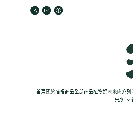
首頁
關於
惜福商品
全部商品
植物奶
未來肉系列
米/麵
芽菜菇蕈
米
乾貨
葉菜
泡麵
罐頭
根莖
麵條
麵粉/沾粉