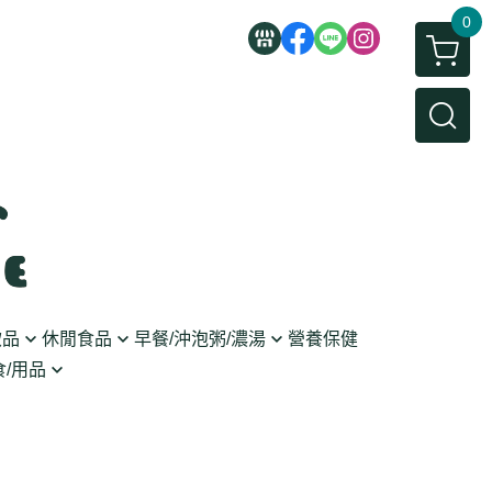
0
飲品
休閒食品
早餐/沖泡粥/濃湯
營養保健
/用品
/蜜餞/蒟蒻
即食粥/濃湯
穀麥片
利麵
/堅果/糖果
果醬