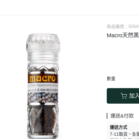
涼拌/沙拉
調理漿
香料/調味粉包
抓餅/粽子/糕
果汁
素肉
麓之華
生活用品
素料
炸物
沾拌醬
水餃/餛飩/鍋貼
咖啡/茶/巧克力
巧克
植芮堂
湯底
素三牲
即煮醬/湯/咖哩
冷凍點心/湯圓
商品編號：
5050
純素奶油/起司
湯品/羹
味噌/味霖
素香鬆
Macro天
天貝/醬料/素旦
高湯/湯底
涼拌
蒟蒻
冰淇淋
數量
加
運送&付款
運送方式
7-11取貨
全