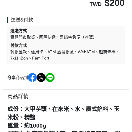
$
200
TWD
運送&付款
運送方式
實體門市取貨
國際快遞
黑貓宅急便（冷藏）
付款方式
轉帳匯款
信用卡
ATM 虛擬帳號
WebATM
超商條碼
7-11 iBon
FamiPort
分享商品到
商品詳情
成份：大甲芋頭、在來米、水、廣式餡料、玉
米粉、精鹽
重量：約1000g