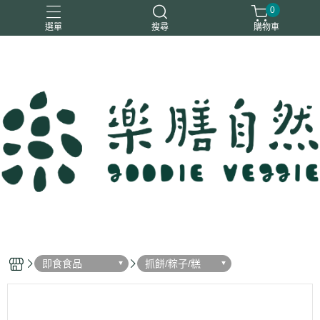
0
選單
搜尋
購物車
一樂鶴
大瑪
日日旺
綜神
駿伸
即食食品
抓餅/粽子/糕