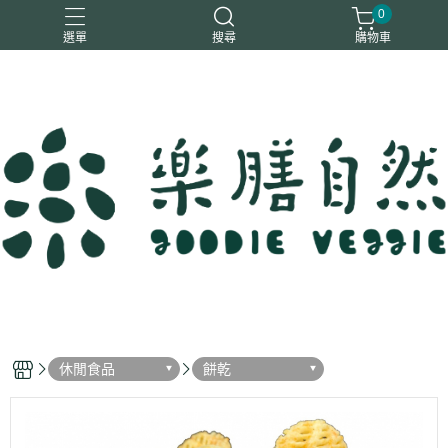
0
選單
搜尋
購物車
一樂鶴
大瑪
日日旺
綜神
駿伸
休閒食品
餅乾