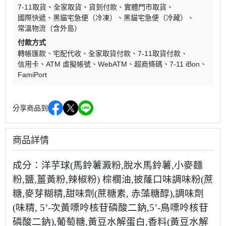
7-11取貨
全家取貨
貨到付款
實體門市取貨
國際快遞
黑貓宅急便（冷凍）
黑貓宅急便（冷藏）
常溫物流（含外島）
付款方式
轉帳匯款
宅配代收
全家取貨付款
7-11取貨付款
信用卡
ATM 虛擬帳號
WebATM
超商條碼
7-11 iBon
FamiPort
分享商品到
商品詳情
成分：洋芋球(馬鈴薯澱粉,脫水馬鈴薯,小麥麵
粉,鹽,薑黃粉,辣椒粉) 棕櫚油,披蕯口味調味粉(蔗
糖,麥芽糊精,甜味劑(蔗糖素, 赤藻糖醇),調味劑
(味精, 5’-次黃嘌呤核苷磷酸二鈉,5’-鳥嘌呤核苷
磷酸二鈉),葡萄糖,黃豆水解蛋白,香料(黃豆水解