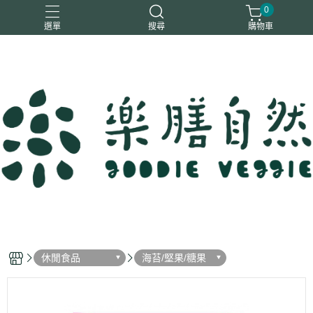
0
選單
搜尋
購物車
一樂鶴
大瑪
日日旺
綜神
駿伸
休閒食品
海苔/堅果/糖果