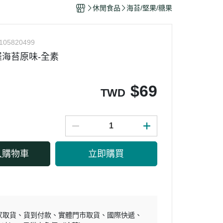
干/乳酪絲/豆干
休閒食品
海苔/堅果/糖果
力
105820499
海苔原味-全素
$
69
TWD
入購物車
立即購買
家取貨
貨到付款
實體門市取貨
國際快遞