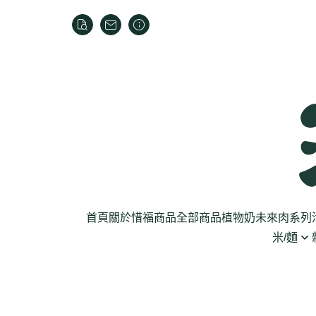
首頁
關於
惜福商品
全部商品
植物奶
未來肉系列
米/麵
芽菜菇蕈
米
乾貨
葉菜
泡麵
罐頭
根莖
麵條
麵粉/沾粉