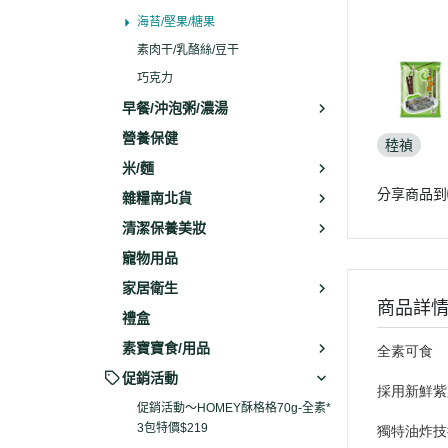
海苔/堅果/糖果
素肉干/乳酪絲/豆干
巧克力
早餐/沖泡粥/濃湯
營養保健
稑禎
米/麵
分享商品到
雜糧南北貨
清潔保養美妝
寵物用品
家居衛生
商品詳
禮盒
素寶寶食/用品
全素可食
促銷活動
採用新鮮紫
促銷活動～HOMEY酥格格70g-全素*
獨特油炸技
3包特價$219