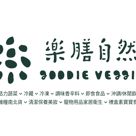
活力蔬菜
冷藏
冷凍
調味香辛料
即食食品
沖調/休閒
雜糧南北貨
清潔保養美妝
寵物用品
家居衛生
禮盒
素寶寶食
豆製品
素火腿/素香腸/蔬菜捲
油/醋
泡菜/涼拌
沖調豆奶/穀飲
果乾
清潔用品
波瑟沙
食物泥
優格
素排/素肉/魚排/燒肉
鹽/糖
調理包
黑麥汁/無酒精飲
餅乾
化妝品
沛柏 Pipper Standard
米精/米麵/義大
醬料
丸子/蒟蒻/豆腐/火鍋料
醬油/油膏
麵包/包子/饅頭
養生茶湯
海苔
保養品
米餅/零食