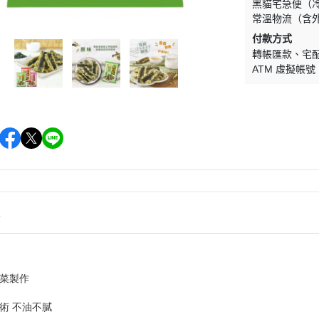
黑貓宅急便（
常溫物流（含
付款方式
轉帳匯款
宅
ATM 虛擬帳號
情
菜製作
術 不油不膩