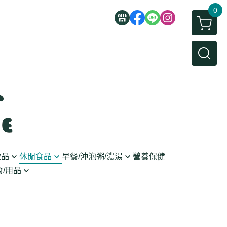
0
飲品
休閒食品
早餐/沖泡粥/濃湯
營養保健
/用品
/蜜餞/蒟蒻
即食粥/濃湯
穀麥片
利麵
/堅果/糖果
果醬