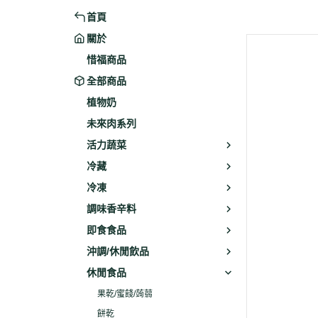
首頁
米粉/冬粉
藥材
關於
義大利麵
乾素料
惜福商品
全部商品
植物奶
未來肉系列
活力蔬菜
冷藏
冷凍
調味香辛料
即食食品
沖調/休閒飲品
休閒食品
果乾/蜜餞/蒟蒻
餅乾