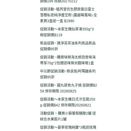
銷價199 效期20270212
促銷活動~植芮堂仿生膠原蛋白富士
雪櫻私密純淨靈芝粉 (蔓越莓風味)-全
素買3盒送一盒 $1990
促銷活動～本家生機仙草凍350g*3
碗促銷價$119
新品促銷~ 連淨苦茶油系列商品新品
促銷價95折
促銷活動 ~購買味榮海太郎田舍味海
帶芽70g*2包贈送味榮米麴味噌1盒
中元節促銷活動~熱浪島/阿瑪麵系列
促銷95折
促銷活動~ 囍丸蔬食丸子燒 促銷價$2
59 保存期限 20260825
促銷活動～本家生機日式冷豆腐250
g-促銷價$42 保存期限20260821
活動促銷 ~ 購買小森葡萄糖胺2罐 送
綜合水果穀片1罐
促銷活動～曼寧玫瑰純露*3瓶送玫瑰