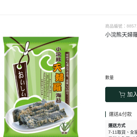
涼拌/沙拉
調理漿
香料/調味粉包
抓餅/粽子/糕
果汁
素肉
麓之華
生活用品
素料
炸物
沾拌醬
水餃/餛飩/鍋貼
咖啡/茶/巧克力
巧克
植芮堂
湯底
素三牲
即煮醬/湯/咖哩
冷凍點心/湯圓
商品編號：
8857
純素奶油/起司
湯品/羹
味噌/味霖
素香鬆
小浣熊天婦羅
天貝/醬料/素旦
高湯/湯底
涼拌
蒟蒻
冰淇淋
數量
加
運送&付款
運送方式
7-11取貨
全