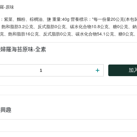
羅-原味
紫菜、麵粉、棕櫚油、鹽 重量:40g 營養標示："每一份量20公克(本包裝含
、飽和脂肪3.2公克、反式脂肪0公克、碳水化合物10.8公克、糖0公克、鈉1
9公克、飽和脂肪16公克、反式脂肪0公克、碳水化合物54.1公克、糖0公克、
婦羅海苔原味-全素
加
有興趣