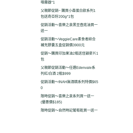
噴霧器*1
父親節促銷~ 購買小森蛋白飲系列1
包送奇亞籽200g*1包
促銷活動～喜樂之泉黑豆壺底油買一
送一
促銷活動～VeggieCare素食者綜合
補充膠囊五盒促銷價3900元
促銷～購買印加果油2瓶送佳穎麥片1
包
父親節促銷活動～任選Edenvale系
列紅/白酒 2瓶$999
促銷活動～INAH無酒精系列特價$65
0
限時促銷～喜樂之泉系列買一送一
(優惠價$185)
限時促銷～自然時記葡萄乾買一送一