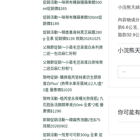
促銷活動～味榮有機無糖蘋果醋500
小浣熊天婦
ml促銷價$265
促銷活動～味榮有機蘋果醋500ml促
內容物成分：
銷價$189
肪6.6公克
促銷活動～精進養身純黑芝麻醬280
脂肪32.
g-全素 促銷價$139 效期20261025
父親節促銷～小森毛豆高蛋白系列買
小浣熊天
二送一包亞麻仁籽粉
父親節促銷～小森毛豆高蛋白原味買
二送亞麻仁籽粉*1
限時促銷~購買植芮堂純素仿生膠原
蛋白Plus⁺ (熱帶水果茶風味)12入/盒*
3盒 優惠價$1020
限時活動~植芮堂永夜曙光熬夜肌( 九
花胜肽活顏精華液)50ml-全素*2瓶 優
惠價$1296
你可能
即期促銷活動～韓國秀泡麵2包$75
效期20260902
促銷活動～悅意可可飲300g-全素 促