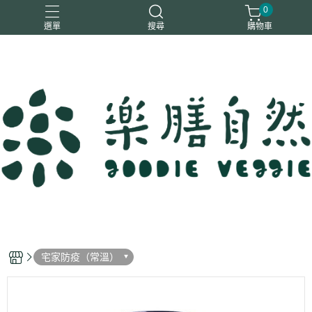
0
選單
搜尋
購物車
一樂鶴
大瑪
日日旺
綜神
駿伸
宅家防疫（常溫）