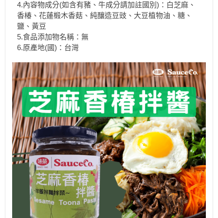
4.內容物成分(如含有豬、牛成分請加註國別)：白芝麻、
香椿、花蓮椴木香菇、純釀造豆豉、大豆植物油、糖、
鹽、黃豆
5.食品添加物名稱：無
6.原產地(國)：台灣