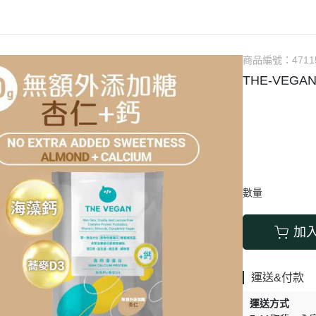
涼拌/沙拉
調理漿
香料/調味粉包
抓餅/粽子/糕
果汁
素肉
麓之華
生活用品
素料
炸物
沾拌醬
水餃/餛飩/鍋貼
咖啡/茶/巧克力
巧克
植芮堂
湯底
素三牲
即煮醬/湯/咖哩
冷凍點心/湯圓
商品編號：
4711
純素奶油/起司
湯品/羹
味噌/味霖
素香鬆
THE-VEG
天貝/醬料/素旦
高湯/湯底
涼拌
蒟蒻
冰淇淋
數量
加
運送&付款
運送方式