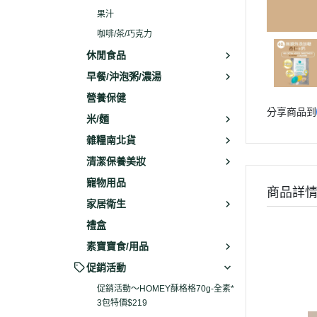
果汁
咖啡/茶/巧克力
休閒食品
早餐/沖泡粥/濃湯
營養保健
分享商品到
米/麵
雜糧南北貨
清潔保養美妝
寵物用品
商品詳
家居衛生
禮盒
素寶寶食/用品
促銷活動
促銷活動～HOMEY酥格格70g-全素*
3包特價$219