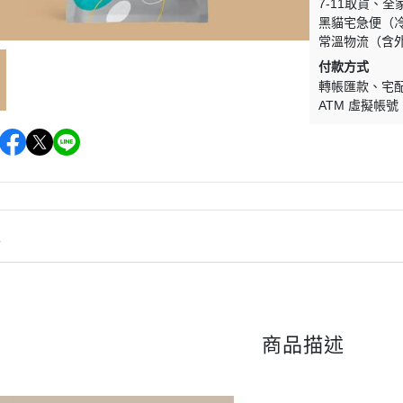
7-11取貨
全
黑貓宅急便（
常溫物流（含
付款方式
轉帳匯款
宅
ATM 虛擬帳號
情
商品描述