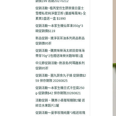
銷價199 效期20270212
促銷活動~植芮堂仿生膠原蛋白富士
雪櫻私密純淨靈芝粉 (蔓越莓風味)-全
素買3盒送一盒 $1990
促銷活動～本家生機仙草凍350g*3
碗促銷價$119
新品促銷~ 連淨苦茶油系列商品新品
促銷價95折
促銷活動 ~購買味榮海太郎田舍味海
帶芽70g*2包贈送味榮米麴味噌1盒
中元節促銷活動~熱浪島/阿瑪麵系列
促銷95折
促銷活動~ 囍丸蔬食丸子燒 促銷價$2
59 保存期限 20260825
促銷活動～本家生機日式冷豆腐250
g-促銷價$42 保存期限20260821
活動促銷 ~ 購買小森葡萄糖胺2罐 送
綜合水果穀片1罐
促銷活動～曼寧玫瑰純露*3瓶送玫瑰