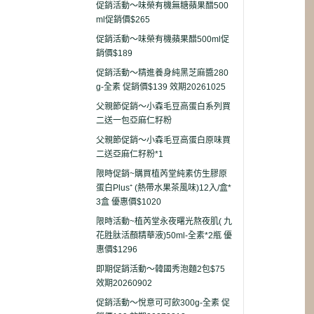
促銷活動～味榮有機無糖蘋果醋500
ml促銷價$265
促銷活動～味榮有機蘋果醋500ml促
銷價$189
促銷活動～精進養身純黑芝麻醬280
g-全素 促銷價$139 效期20261025
父親節促銷～小森毛豆高蛋白系列買
二送一包亞麻仁籽粉
父親節促銷～小森毛豆高蛋白原味買
二送亞麻仁籽粉*1
限時促銷~購買植芮堂純素仿生膠原
蛋白Plus⁺ (熱帶水果茶風味)12入/盒*
3盒 優惠價$1020
限時活動~植芮堂永夜曙光熬夜肌( 九
花胜肽活顏精華液)50ml-全素*2瓶 優
惠價$1296
即期促銷活動～韓國秀泡麵2包$75
效期20260902
促銷活動～悅意可可飲300g-全素 促