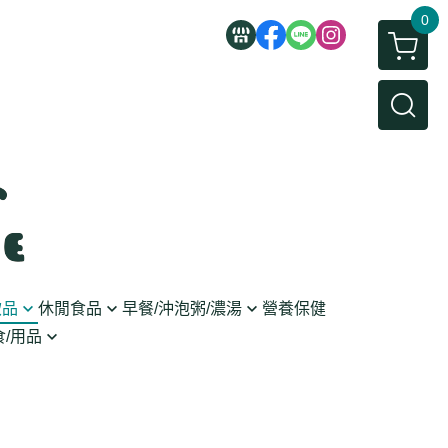
0
飲品
休閒食品
早餐/沖泡粥/濃湯
營養保健
/用品
/蜜餞/蒟蒻
即食粥/濃湯
穀麥片
利麵
/堅果/糖果
果醬