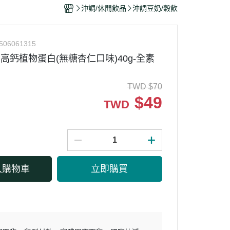
干/乳酪絲/豆干
沖調/休閒飲品
沖調豆奶/穀飲
力
506061315
AN高鈣植物蛋白(無糖杏仁口味)40g-全素
TWD
$
70
$
49
TWD
入購物車
立即購買