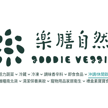
活力蔬菜
冷藏
冷凍
調味香辛料
即食食品
沖調/休閒
雜糧南北貨
清潔保養美妝
寵物用品
家居衛生
禮盒
素寶寶食
豆製品
素火腿/素香腸/蔬菜捲
油/醋
泡菜/涼拌
沖調豆奶/穀飲
果乾
清潔用品
波瑟沙
食物泥
優格
素排/素肉/魚排/燒肉
鹽/糖
調理包
黑麥汁/無酒精飲
餅乾
化妝品
沛柏 Pipper Standard
米精/米麵/義大
醬料
丸子/蒟蒻/豆腐/火鍋料
醬油/油膏
麵包/包子/饅頭
養生茶湯
海苔
保養品
米餅/零食