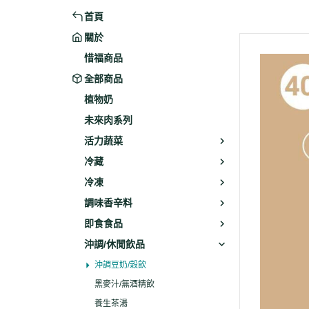
首頁
米粉/冬粉
藥材
關於
義大利麵
乾素料
惜福商品
全部商品
植物奶
未來肉系列
活力蔬菜
冷藏
冷凍
調味香辛料
即食食品
沖調/休閒飲品
沖調豆奶/穀飲
黑麥汁/無酒精飲
養生茶湯