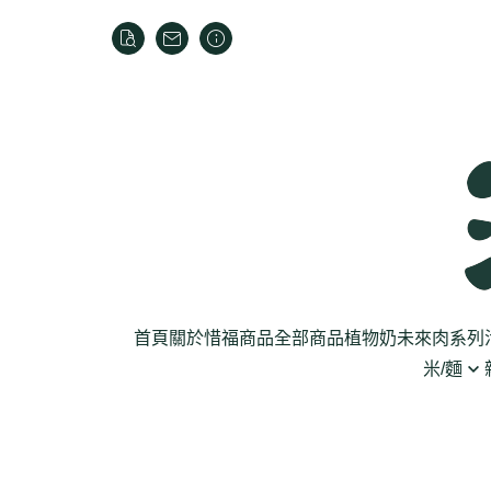
首頁
關於
惜福商品
全部商品
植物奶
未來肉系列
米/麵
芽菜菇蕈
米
乾貨
葉菜
泡麵
罐頭
根莖
麵條
麵粉/沾粉