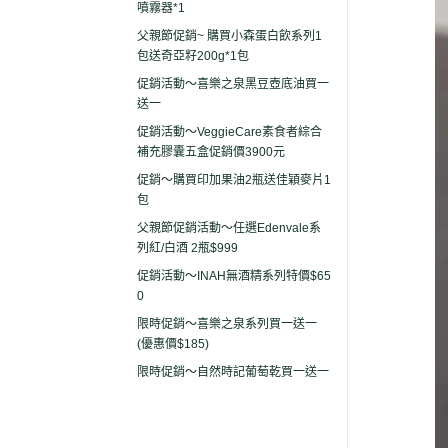
噴霧器*1
父親節促銷~ 購買小森蛋白飲系列1
包送奇亞籽200g*1包
促銷活動～喜樂之泉黑豆壺底油買一
送一
促銷活動～VeggieCare素食者綜合
補充膠囊五盒促銷價3900元
促銷～購買印加果油2瓶送佳穎麥片1
包
父親節促銷活動～任選Edenvale系
列紅/白酒 2瓶$999
促銷活動～INAH無酒精系列特價$65
0
限時促銷～喜樂之泉系列買一送一
(優惠價$185)
限時促銷～自然時記葡萄乾買一送一