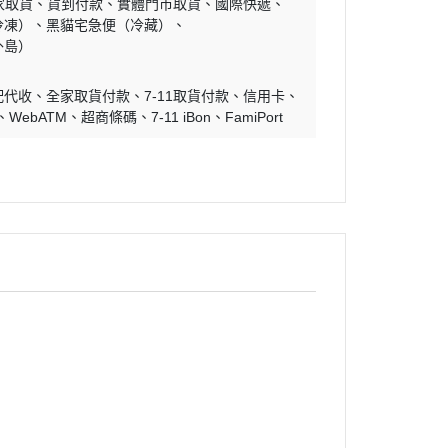
家取貨
貨到付款
實體門市取貨
國際快遞
冷凍）
黑貓宅急便（冷藏）
外島）
配代收
全家取貨付款
7-11取貨付款
信用卡
WebATM
超商條碼
7-11 iBon
FamiPort