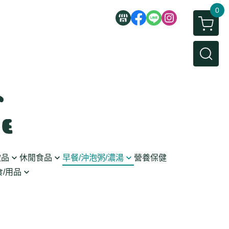
0
飲品
休閒食品
早餐/沖泡粥/濃湯
營養保健
/用品
/蜜餞/蒟蒻
即食粥/濃湯
穀麥片
利麵
/堅果/糖果
果醬