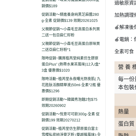
促銷活動～味榮有機蘋果醋500ml促
過敏原資
銷價$189
加熱調理
促銷活動～精進養身純黑芝麻醬280
g-全素 促銷價$139 效期20261025
🍎解凍
父親節促銷～小森毛豆高蛋白系列買
二送一包亞麻仁籽粉
🍎電鍋：
父親節促銷～小森毛豆高蛋白原味買
二送亞麻仁籽粉*1
全素可食
限時促銷~購買植芮堂純素仿生膠原
蛋白Plus⁺ (熱帶水果茶風味)12入/盒*
營 養 
3盒 優惠價$1020
每一份
限時活動~植芮堂永夜曙光熬夜肌( 九
花胜肽活顏精華液)50ml-全素*2瓶 優
本包裝
惠價$1296
即期促銷活動～韓國秀泡麵2包$75
效期20260902
熱量
促銷活動～悅意可可飲300g-全素 促
銷價199 效期20270212
蛋白質
促銷活動~植芮堂仿生膠原蛋白富士
雪櫻私密純淨靈芝粉 (蔓越莓風味)-全
脂肪