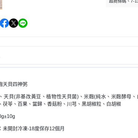
超商條碼
7-1
情
麴天貝四神粥
、天貝(非基改黃豆、植物性天貝菌)、米麴(純水、米麴酵母
、茯苓、百果、當歸、香菇粉、川芎、黑胡椒粒、白胡椒
g±10g
未開封冷凍-18度保存12個月