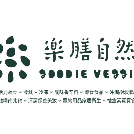
活力蔬菜
冷藏
冷凍
調味香辛料
即食食品
沖調/休閒
雜糧南北貨
清潔保養美妝
寵物用品
家居衛生
禮盒
素寶寶食
豆製品
素火腿/素香腸/蔬菜捲
油/醋
泡菜/涼拌
沖調豆奶/穀飲
果乾
清潔用品
波瑟沙
食物泥
優格
素排/素肉/魚排/燒肉
鹽/糖
調理包
黑麥汁/無酒精飲
餅乾
化妝品
沛柏 Pipper Standard
米精/米麵/義大
醬料
丸子/蒟蒻/豆腐/火鍋料
醬油/油膏
麵包/包子/饅頭
養生茶湯
海苔
保養品
米餅/零食