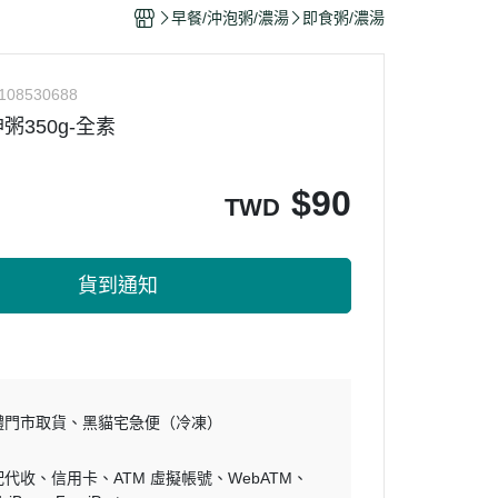
干/乳酪絲/豆干
早餐/沖泡粥/濃湯
即食粥/濃湯
力
108530688
粥350g-全素
$
90
TWD
貨到通知
體門市取貨
黑貓宅急便（冷凍）
配代收
信用卡
ATM 虛擬帳號
WebATM