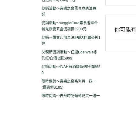
包送奇亞籽200g*1包
促銷活動～喜樂之泉黑豆壺底油買一
送一
促銷活動～VeggieCare素食者綜合
你可能
補充膠囊五盒促銷價3900元
促銷～購買印加果油2瓶送佳穎麥片1
包
父親節促銷活動～任選Edenvale系
列紅/白酒 2瓶$999
促銷活動～INAH無酒精系列特價$65
0
限時促銷～喜樂之泉系列買一送一
(優惠價$185)
限時促銷～自然時記葡萄乾買一送一