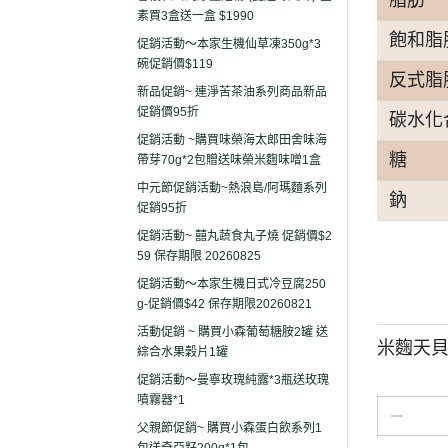
素買3盒送一盒 $1990
飽和脂
促銷活動～本家生機仙草凍350g*3
碗促銷價$119
反式脂
新品促銷~ 連淨苦茶油系列商品新品
促銷價95折
碳水化
促銷活動 ~購買味榮海太郎田舍味海
糖
帶芽70g*2包贈送味榮米麴味噌1盒
中元節促銷活動~熱浪島/阿瑪麵系列
鈉
促銷95折
促銷活動~ 囍丸蔬食丸子燒 促銷價$2
59 保存期限 20260825
促銷活動～本家生機日式冷豆腐250
g-促銷價$42 保存期限20260821
活動促銷 ~ 購買小森葡萄糖胺2罐 送
米麴天貝
綜合水果穀片1罐
促銷活動～曼寧玫瑰純露*3瓶送玫瑰
噴霧器*1
父親節促銷~ 購買小森蛋白飲系列1