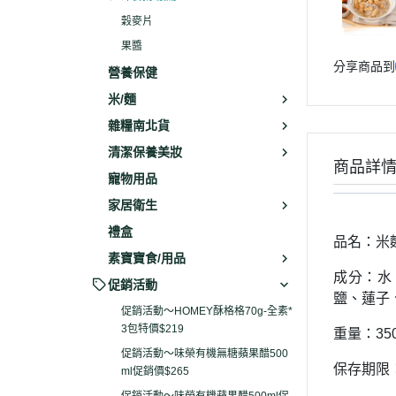
穀麥片
果醬
分享商品到
營養保健
米/麵
雜糧南北貨
清潔保養美妝
商品詳
寵物用品
家居衛生
禮盒
品名：米
素寶寶食/用品
成分：水
促銷活動
鹽、蓮子
促銷活動～HOMEY酥格格70g-全素*
3包特價$219
重量：350
促銷活動～味榮有機無糖蘋果醋500
保存期限：
ml促銷價$265