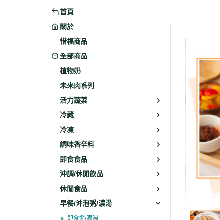
首頁
米粉/冬粉
藥材
關於
義大利麵
乾素料
惜福商品
全部商品
植物奶
未來肉系列
活力蔬菜
冷藏
冷凍
調味香辛料
即食食品
沖調/休閒飲品
休閒食品
早餐/沖泡粥/濃湯
即食粥/濃湯