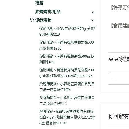
禮盒
【保存方
素寶寶食/用品
促銷活動
【食用建
促銷活動～HOMEY酥格格70g-全素*
3包特價$219
促銷活動～味榮有機無糖蘋果醋500
ml促銷價$265
促銷活動～味榮有機蘋果醋500ml促
豆豆家族
銷價$189
促銷活動～精進養身純黑芝麻醬280
g-全素 促銷價$139 效期20261025
父親節促銷～小森毛豆高蛋白系列買
二送一包亞麻仁籽粉
父親節促銷～小森毛豆高蛋白原味買
二送亞麻仁籽粉*1
限時促銷~購買植芮堂純素仿生膠原
你可能
蛋白Plus⁺ (熱帶水果茶風味)12入/盒*
3盒 優惠價$1020