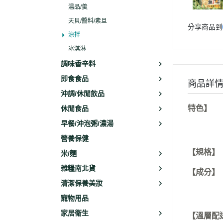
湯品/羹
天貝/醬料/素旦
分享商品到
涼拌
冰淇淋
調味香辛料
即食食品
商品詳
沖調/休閒飲品
特色】
休閒食品
早餐/沖泡粥/濃湯
營養保健
【規格】
米/麵
雜糧南北貨
【成分】
清潔保養美妝
寵物用品
家居衛生
【溫層配