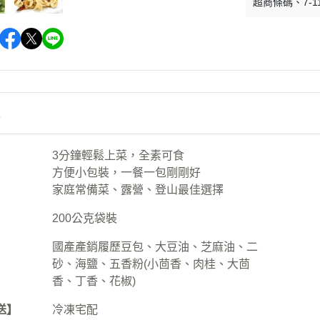
超商條碼
7-1
情
3分鐘輕鬆上菜，全素可食
方便小包裝，一餐一包剛剛好
家庭常備菜、露營、登山最佳選擇
200公克袋裝
國產產銷履歷豆包、大豆油、芝麻油、二
砂、海鹽、五香粉(小茴香、肉桂、大茴
香、丁香、花椒)
送】
冷凍宅配