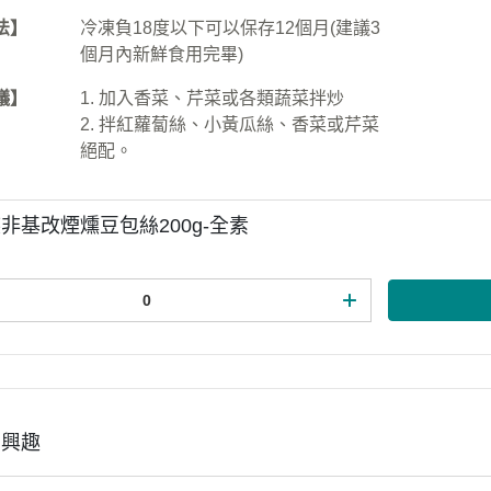
法】
冷凍負18度以下可以保存12個月(建議3
個月內新鮮食用完畢)
議】
1. 加入香菜、芹菜或各類蔬菜拌炒
2. 拌紅蘿蔔絲、小黃瓜絲、香菜或芹菜
絕配。
非基改煙燻豆包絲200g-全素
有興趣