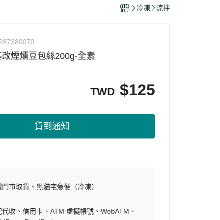
干/乳酪絲/豆干
冷凍
涼拌
力
287380070
改煙燻豆包絲200g-全素
$
125
TWD
貨到通知
體門市取貨
黑貓宅急便（冷凍）
配代收
信用卡
ATM 虛擬帳號
WebATM