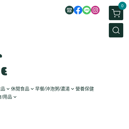
0
飲品
休閒食品
早餐/沖泡粥/濃湯
營養保健
/用品
/蜜餞/蒟蒻
即食粥/濃湯
穀麥片
利麵
/堅果/糖果
果醬