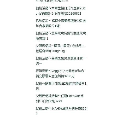
59 保存期限 20260825
促銷活動～本家生機日式冷豆腐250
g-促銷價$42 保存期限20260821
活動促銷 ~ 購買小森葡萄糖胺2罐 送
綜合水果穀片1罐
促銷活動～曼寧玫瑰純露*3瓶送玫瑰
噴霧器*1
父親節促銷~ 購買小森蛋白飲系列1
包送奇亞籽200g*1包
促銷活動～喜樂之泉黑豆壺底油買一
送一
促銷活動～VeggieCare素食者綜合
補充膠囊五盒促銷價3900元
促銷～購買印加果油2瓶送佳穎麥片1
包
父親節促銷活動～任選Edenvale系
列紅/白酒 2瓶$999
促銷活動～INAH無酒精系列特價$65
0