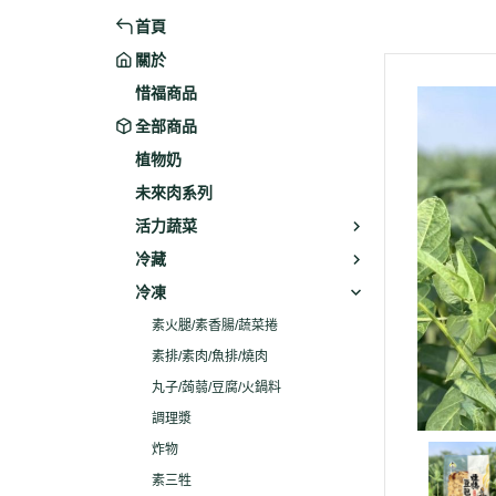
首頁
米粉/冬粉
藥材
關於
義大利麵
乾素料
惜福商品
全部商品
植物奶
未來肉系列
活力蔬菜
冷藏
冷凍
素火腿/素香腸/蔬菜捲
素排/素肉/魚排/燒肉
丸子/蒟蒻/豆腐/火鍋料
調理漿
炸物
素三牲