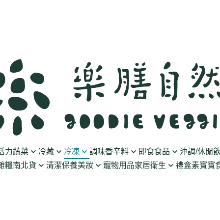
活力蔬菜
冷藏
冷凍
調味香辛料
即食食品
沖調/休閒
雜糧南北貨
清潔保養美妝
寵物用品
家居衛生
禮盒
素寶寶食
豆製品
素火腿/素香腸/蔬菜捲
油/醋
泡菜/涼拌
沖調豆奶/穀飲
果乾
清潔用品
波瑟沙
食物泥
優格
素排/素肉/魚排/燒肉
鹽/糖
調理包
黑麥汁/無酒精飲
餅乾
化妝品
沛柏 Pipper Standard
米精/米麵/義大
醬料
丸子/蒟蒻/豆腐/火鍋料
醬油/油膏
麵包/包子/饅頭
養生茶湯
海苔
保養品
米餅/零食