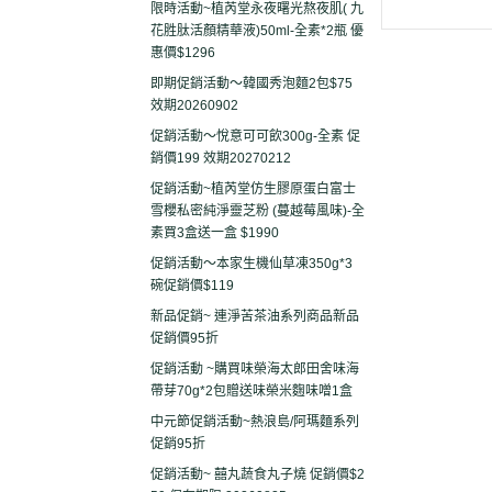
限時活動~植芮堂永夜曙光熬夜肌( 九
花胜肽活顏精華液)50ml-全素*2瓶 優
惠價$1296
即期促銷活動～韓國秀泡麵2包$75
效期20260902
促銷活動～悅意可可飲300g-全素 促
銷價199 效期20270212
促銷活動~植芮堂仿生膠原蛋白富士
雪櫻私密純淨靈芝粉 (蔓越莓風味)-全
素買3盒送一盒 $1990
促銷活動～本家生機仙草凍350g*3
碗促銷價$119
新品促銷~ 連淨苦茶油系列商品新品
促銷價95折
促銷活動 ~購買味榮海太郎田舍味海
帶芽70g*2包贈送味榮米麴味噌1盒
中元節促銷活動~熱浪島/阿瑪麵系列
促銷95折
促銷活動~ 囍丸蔬食丸子燒 促銷價$2