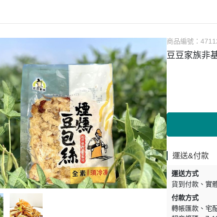
涼拌/沙拉
調理漿
香料/調味粉包
抓餅/粽子/糕
果汁
素肉
麓之華
生活用品
素料
炸物
沾拌醬
水餃/餛飩/鍋貼
咖啡/茶/巧克力
巧克
植芮堂
湯底
素三牲
即煮醬/湯/咖哩
冷凍點心/湯圓
商品編號：
4711
純素奶油/起司
湯品/羹
味噌/味霖
素香鬆
豆豆家族非基
天貝/醬料/素旦
高湯/湯底
涼拌
蒟蒻
冰淇淋
運送&付款
運送方式
貨到付款
實
付款方式
轉帳匯款
宅