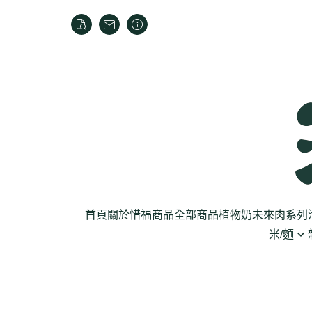
首頁
關於
惜福商品
全部商品
植物奶
未來肉系列
米/麵
芽菜菇蕈
米
乾貨
葉菜
泡麵
罐頭
根莖
麵條
麵粉/沾粉