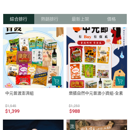
綜合排行
熱銷排行
最新上架
價格
中元普渡澎湃組
樂膳自然中元普渡小資組-全素
$1,545
$1,250
$1,399
$988