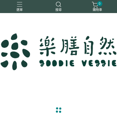
0
選單
搜尋
購物車
一樂鶴
大瑪
日日旺
綜神
駿伸
navigate_before
navigate_next