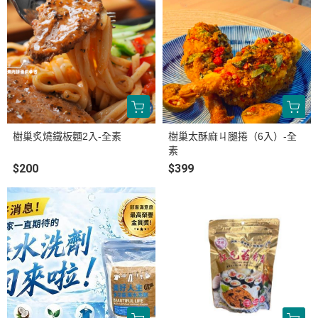
樹巢炙燒鐵板麵2入-全素
樹巢太酥麻ㄐ腿捲（6入）-全
素
$200
$399