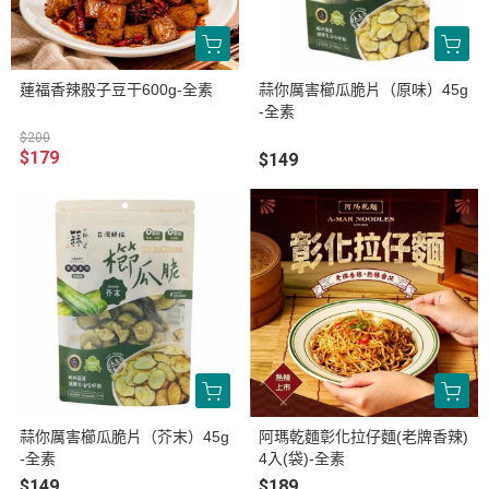
蓮福香辣骰子豆干600g-全素
蒜你厲害櫛瓜脆片（原味）45g
-全素
$200
$179
$149
蒜你厲害櫛瓜脆片（芥末）45g
阿瑪乾麵彰化拉仔麵(老牌香辣)
-全素
4入(袋)-全素
$149
$189