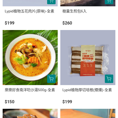
Lypid植物五花肉片(原味)-全素
樹巢生煎包6入
$199
$260
樂樂好食南洋叻沙湯500g-全素
Lypid植物厚切培根(煙燻)-全素
$150
$199