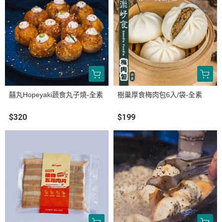
囍丸Hopeyaki蔬食丸子燒-全素
樹巢厚食梅肉包6入/袋-全素
$320
$199