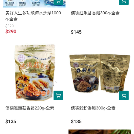
美好人生多功能海水洗劑1000
儒德紅毛苔香鬆300g-全素
g-全素
$320
$290
$145
儒德猴頭菇香鬆220g-全素
儒德穀粉香鬆300g-全素
$135
$135