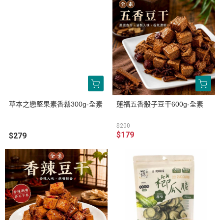
草本之戀堅果素香鬆300g-全素
蓮福五香骰子豆干600g-全素
$200
$179
$279