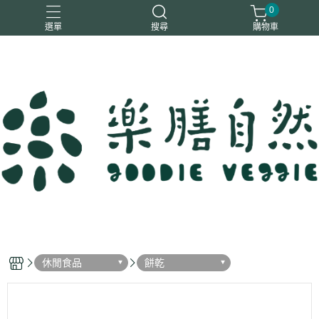
0
選單
搜尋
購物車
一樂鶴
大瑪
日日旺
綜神
駿伸
休閒食品
餅乾