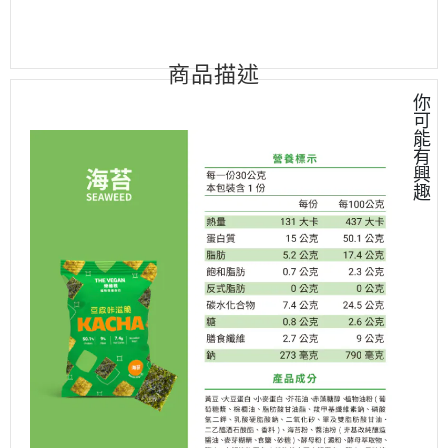
商品描述
你
可
能
有
興
趣