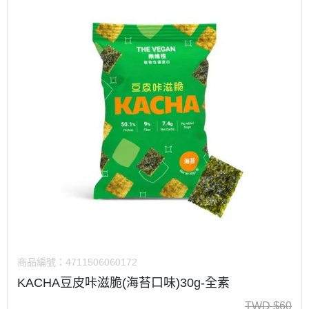
商品編號：
4711506060172
KACHA豆皮咔滋脆(海苔口味)30g-全素
TWD
$
60