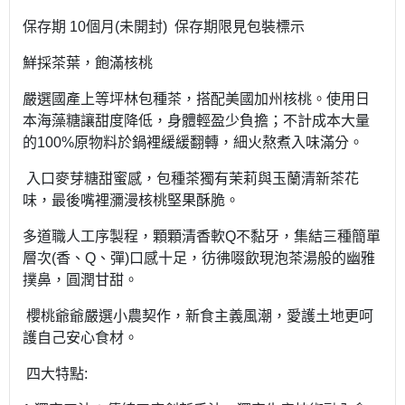
保存期 10個月(未開封) 保存期限見包裝標示
鮮採茶葉，飽滿核桃
嚴選國產上等坪林包種茶，搭配美國加州核桃。使用日
本海藻糖讓甜度降低，身體輕盈少負擔；不計成本大量
的100%原物料於鍋裡緩緩翻轉，細火熬煮入味滿分。
入口麥芽糖甜蜜感，包種茶獨有茉莉與玉蘭清新茶花
味，最後嘴裡瀰漫核桃堅果酥脆。
多道職人工序製程，顆顆清香軟Q不黏牙，集結三種簡單
層次(香、Q、彈)口感十足，彷彿啜飲現泡茶湯般的幽雅
撲鼻，圓潤甘甜。
櫻桃爺爺嚴選小農契作，新食主義風潮，愛護土地更呵
護自己安心食材。
四大特點: