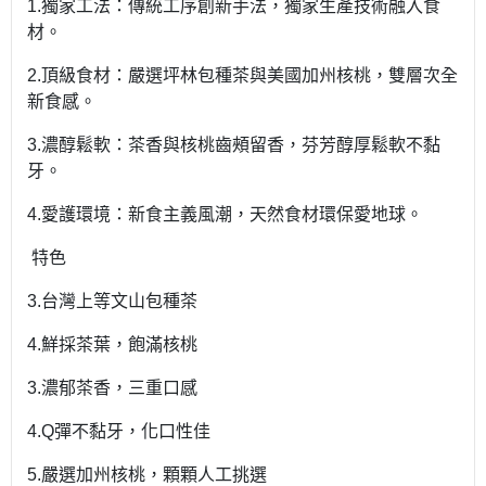
1.獨家工法：傳統工序創新手法，獨家生產技術融入食
材。
2.頂級食材：嚴選坪林包種茶與美國加州核桃，雙層次全
新食感。
3.濃醇鬆軟：茶香與核桃齒頰留香，芬芳醇厚鬆軟不黏
牙。
4.愛護環境：新食主義風潮，天然食材環保愛地球。
特色
3.台灣上等文山包種茶
4.鮮採茶葉，飽滿核桃
3.濃郁茶香，三重口感
4.Q彈不黏牙，化口性佳
5.嚴選加州核桃，顆顆人工挑選