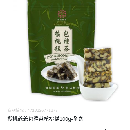
商品編號：
4713226771277
櫻桃爺爺包種茶核桃糕100g-全素