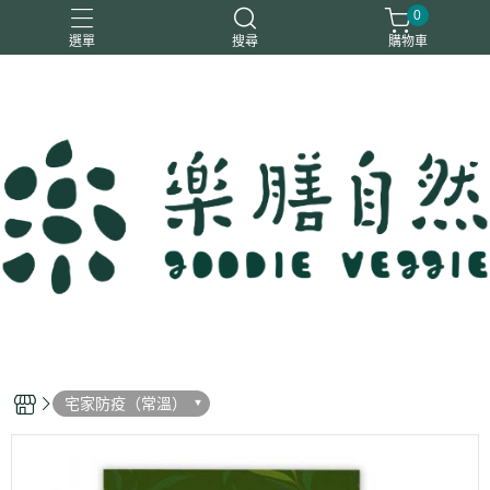
0
選單
搜尋
購物車
一樂鶴
大瑪
日日旺
綜神
駿伸
宅家防疫（常溫）