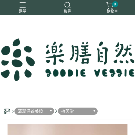
0
選單
搜尋
購物車
一樂鶴
大瑪
日日旺
綜神
駿伸
清潔保養美妝
植芮堂