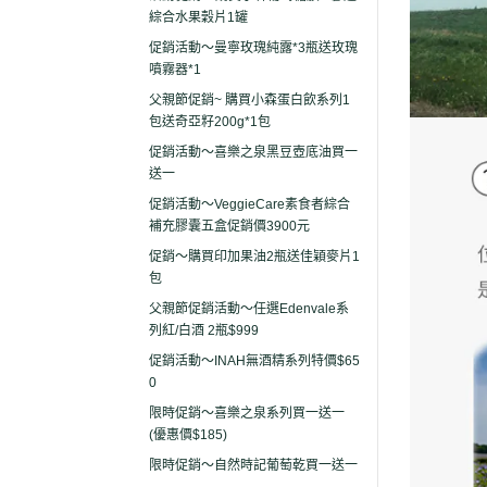
綜合水果穀片1罐
促銷活動～曼寧玫瑰純露*3瓶送玫瑰
噴霧器*1
父親節促銷~ 購買小森蛋白飲系列1
包送奇亞籽200g*1包
促銷活動～喜樂之泉黑豆壺底油買一
送一
促銷活動～VeggieCare素食者綜合
補充膠囊五盒促銷價3900元
促銷～購買印加果油2瓶送佳穎麥片1
包
父親節促銷活動～任選Edenvale系
列紅/白酒 2瓶$999
促銷活動～INAH無酒精系列特價$65
0
限時促銷～喜樂之泉系列買一送一
(優惠價$185)
限時促銷～自然時記葡萄乾買一送一