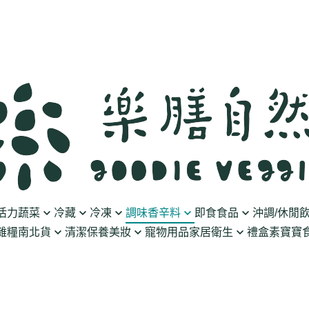
活力蔬菜
冷藏
冷凍
調味香辛料
即食食品
沖調/休閒
雜糧南北貨
清潔保養美妝
寵物用品
家居衛生
禮盒
素寶寶食
豆製品
素火腿/素香腸/蔬菜捲
油/醋
泡菜/涼拌
沖調豆奶/穀飲
果乾
清潔用品
波瑟沙
食物泥
優格
素排/素肉/魚排/燒肉
鹽/糖
調理包
黑麥汁/無酒精飲
餅乾
化妝品
沛柏 Pipper Standard
米精/米麵/義大
醬料
丸子/蒟蒻/豆腐/火鍋料
醬油/油膏
麵包/包子/饅頭
養生茶湯
海苔
保養品
米餅/零食