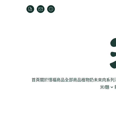
首頁
關於
惜福商品
全部商品
植物奶
未來肉系列
米/麵
芽菜菇蕈
米
乾貨
葉菜
泡麵
罐頭
根莖
麵條
麵粉/沾粉