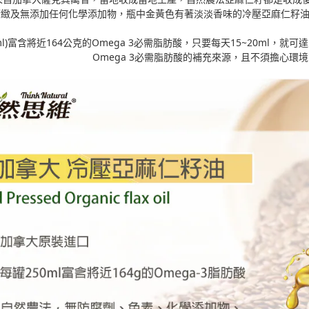
緻及無添加任何化學添加物，瓶中金黃色有著淡淡香味的冷壓亞麻仁籽油可
0ml)富含將近164公克的Omega 3必需脂肪酸，只要每天15~20ml，
Omega 3必需脂肪酸的補充來源，且不須擔心環