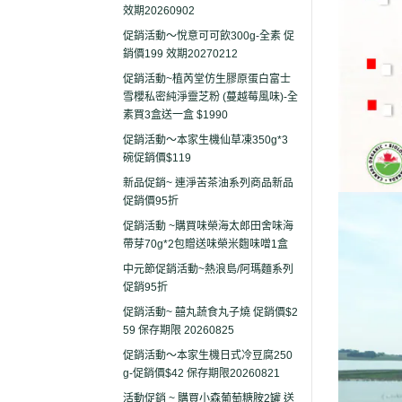
效期20260902
促銷活動～悅意可可飲300g-全素 促
銷價199 效期20270212
促銷活動~植芮堂仿生膠原蛋白富士
雪櫻私密純淨靈芝粉 (蔓越莓風味)-全
素買3盒送一盒 $1990
促銷活動～本家生機仙草凍350g*3
碗促銷價$119
新品促銷~ 連淨苦茶油系列商品新品
促銷價95折
促銷活動 ~購買味榮海太郎田舍味海
帶芽70g*2包贈送味榮米麴味噌1盒
中元節促銷活動~熱浪島/阿瑪麵系列
促銷95折
促銷活動~ 囍丸蔬食丸子燒 促銷價$2
59 保存期限 20260825
促銷活動～本家生機日式冷豆腐250
g-促銷價$42 保存期限20260821
活動促銷 ~ 購買小森葡萄糖胺2罐 送