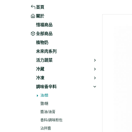
首頁
米粉/冬粉
藥材
關於
義大利麵
乾素料
惜福商品
全部商品
植物奶
未來肉系列
活力蔬菜
冷藏
冷凍
調味香辛料
油/醋
鹽/糖
醬油/油膏
香料/調味粉包
沾拌醬