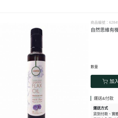
涼拌/沙拉
調理漿
香料/調味粉包
抓餅/粽子/糕
果汁
素肉
麓之華
生活用品
素料
炸物
沾拌醬
水餃/餛飩/鍋貼
咖啡/茶/巧克力
巧克
植芮堂
湯底
素三牲
即煮醬/湯/咖哩
冷凍點心/湯圓
商品編號：
6284
純素奶油/起司
湯品/羹
味噌/味霖
素香鬆
自然思維有機
天貝/醬料/素旦
高湯/湯底
涼拌
蒟蒻
冰淇淋
數量
加
運送&付款
運送方式
貨到付款
實