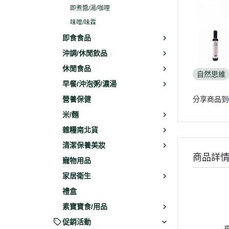
即煮醬/湯/咖哩
味噌/味霖
即食食品
沖調/休閒飲品
休閒食品
自然思維
早餐/沖泡粥/濃湯
營養保健
分享商品到
米/麵
雜糧南北貨
清潔保養美妝
商品詳
寵物用品
家居衛生
禮盒
素寶寶食/用品
促銷活動