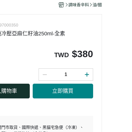
干/乳酪絲/豆干
調味香辛料
油/醋
力
97000350
冷壓亞麻仁籽油250ml-全素
$
380
TWD
入購物車
立即購買
體門市取貨
國際快遞
黑貓宅急便（冷凍）