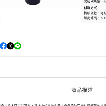
黑貓宅急便（
付款方式
轉帳匯款
宅
超商條碼
7-1
情
商品描述
來自加拿大薩克其萬省，當地收成當地生產，自然農法亞麻仁籽都是收成