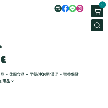
0
飲品
休閒食品
早餐/沖泡粥/濃湯
營養保健
/用品
/蜜餞/蒟蒻
即食粥/濃湯
穀麥片
利麵
/堅果/糖果
果醬