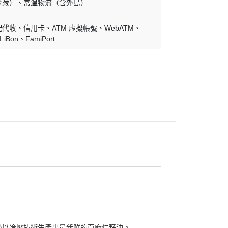
冷藏）
常溫物流（含外島）
配代收
信用卡
ATM 虛擬帳號
WebATM
1 iBon
FamiPort
後以冷壓技術生產出最新鮮的亞麻仁籽油。