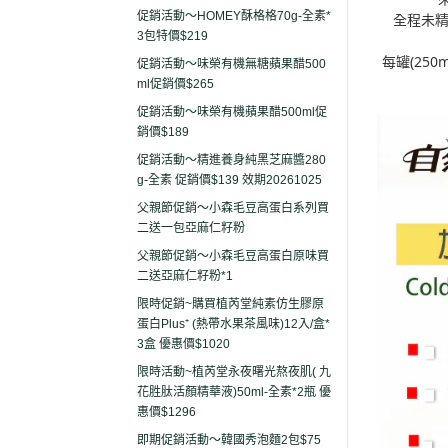
促銷活動～HOMEY酥格格70g-全素*
全程未精
3包特價$219
每罐(25
促銷活動～味榮有機無糖蘋果醋500
ml促銷價$265
促銷活動～味榮有機蘋果醋500ml促
銷價$189
促銷活動～精進養身純黑芝麻醬280
g-全素 促銷價$139 效期20261025
父親節促銷～小森毛豆高蛋白系列買
二送一包亞麻仁籽粉
父親節促銷～小森毛豆高蛋白原味買
二送亞麻仁籽粉*1
限時促銷~購買植芮堂純素仿生膠原
蛋白Plus⁺ (熱帶水果茶風味)12入/盒*
3盒 優惠價$1020
限時活動~植芮堂永夜曙光熬夜肌( 九
花胜肽活顏精華液)50ml-全素*2瓶 優
惠價$1296
即期促銷活動～韓國秀泡麵2包$75