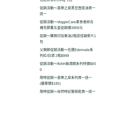
包送奇亞籽200g*1包
促銷活動～喜樂之泉黑豆壺底油買一
送一
促銷活動～VeggieCare素食者綜合
補充膠囊五盒促銷價3900元
促銷～購買印加果油2瓶送佳穎麥片1
包
父親節促銷活動～任選Edenvale系
列紅/白酒 2瓶$999
促銷活動～INAH無酒精系列特價$65
0
限時促銷～喜樂之泉系列買一送一
(優惠價$185)
限時促銷～自然時記葡萄乾買一送一