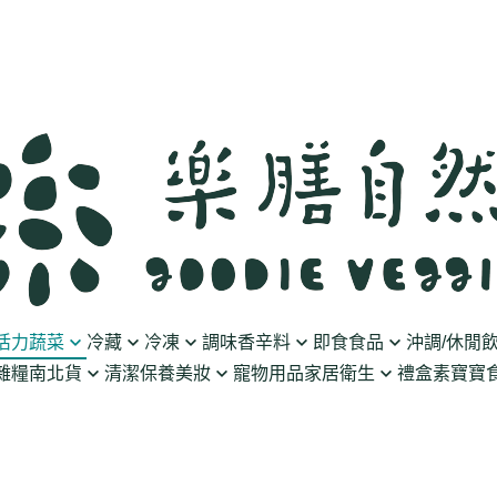
活力蔬菜
冷藏
冷凍
調味香辛料
即食食品
沖調/休閒
雜糧南北貨
清潔保養美妝
寵物用品
家居衛生
禮盒
素寶寶食
豆製品
素火腿/素香腸/蔬菜捲
油/醋
泡菜/涼拌
沖調豆奶/穀飲
果乾
清潔用品
波瑟沙
食物泥
優格
素排/素肉/魚排/燒肉
鹽/糖
調理包
黑麥汁/無酒精飲
餅乾
化妝品
沛柏 Pipper Standard
米精/米麵/義大
醬料
丸子/蒟蒻/豆腐/火鍋料
醬油/油膏
麵包/包子/饅頭
養生茶湯
海苔
保養品
米餅/零食