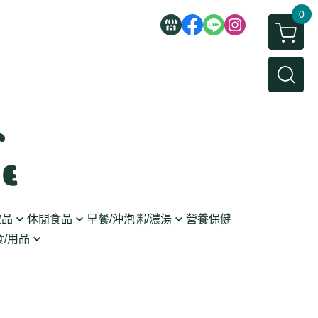
0
飲品
休閒食品
早餐/沖泡粥/濃湯
營養保健
/用品
/蜜餞/蒟蒻
即食粥/濃湯
穀麥片
利麵
/堅果/糖果
果醬