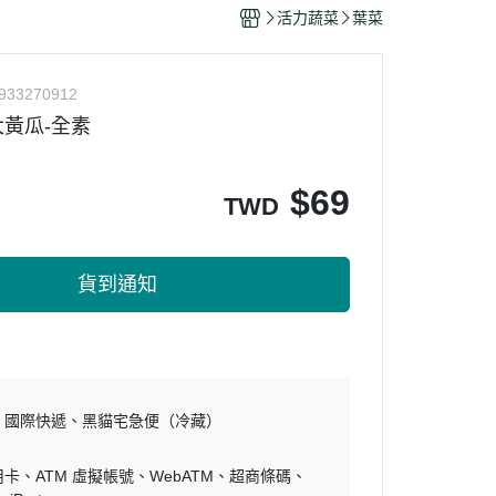
干/乳酪絲/豆干
活力蔬菜
葉菜
力
933270912
黃瓜-全素
$
69
TWD
貨到通知
國際快遞
黑貓宅急便（冷藏）
用卡
ATM 虛擬帳號
WebATM
超商條碼