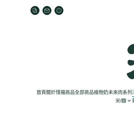
首頁
關於
惜福商品
全部商品
植物奶
未來肉系列
米/麵
芽菜菇蕈
米
乾貨
葉菜
泡麵
罐頭
根莖
麵條
麵粉/沾粉