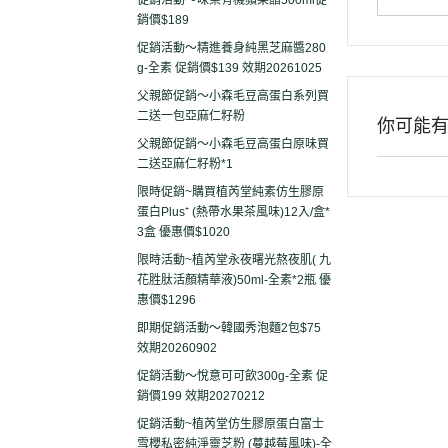
促銷活動～味榮有機蘋果醋500ml促
銷價$189
促銷活動～精進養身純黑芝麻醬280
g-全素 促銷價$139 效期20261025
父親節促銷～小森毛豆高蛋白系列買
二送一包亞麻仁籽粉
你可能
父親節促銷～小森毛豆高蛋白原味買
二送亞麻仁籽粉*1
限時促銷~購買植芮堂純素仿生膠原
蛋白Plus⁺ (熱帶水果茶風味)12入/盒*
3盒 優惠價$1020
限時活動~植芮堂永夜曙光熬夜肌( 九
花胜肽活顏精華液)50ml-全素*2瓶 優
惠價$1296
即期促銷活動～韓國秀泡麵2包$75
效期20260902
促銷活動～悅意可可飲300g-全素 促
銷價199 效期20270212
促銷活動~植芮堂仿生膠原蛋白富士
雪櫻私密純淨靈芝粉 (蔓越莓風味)-全