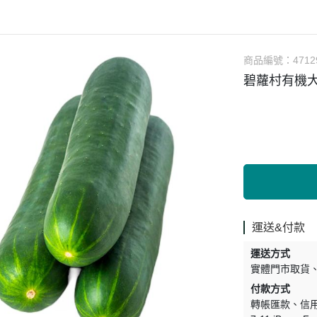
涼拌/沙拉
調理漿
香料/調味粉包
抓餅/粽子/糕
果汁
素肉
麓之華
生活用品
素料
炸物
沾拌醬
水餃/餛飩/鍋貼
咖啡/茶/巧克力
巧克
植芮堂
湯底
素三牲
即煮醬/湯/咖哩
冷凍點心/湯圓
商品編號：
4712
純素奶油/起司
湯品/羹
味噌/味霖
素香鬆
碧蘿村有機大
天貝/醬料/素旦
高湯/湯底
涼拌
蒟蒻
冰淇淋
運送&付款
運送方式
實體門市取貨
付款方式
轉帳匯款
信