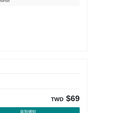
miPort
$
69
TWD
貨到通知