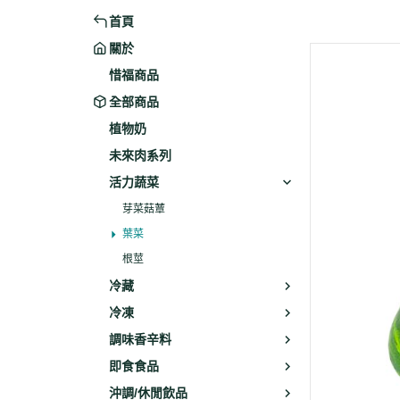
首頁
米粉/冬粉
藥材
關於
義大利麵
乾素料
惜福商品
全部商品
植物奶
未來肉系列
活力蔬菜
芽菜菇蕈
葉菜
根莖
冷藏
冷凍
調味香辛料
即食食品
沖調/休閒飲品