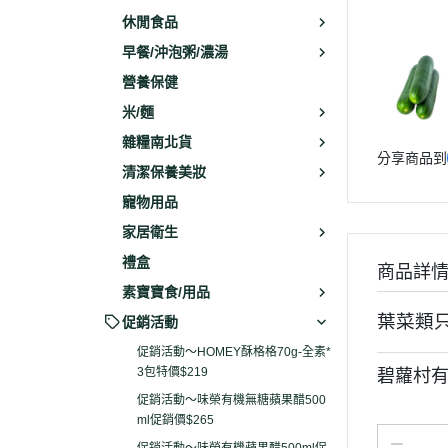
休閒食品
早餐/沖泡粥/濃湯
營養保健
米/麵
雜糧南北貨
分享商品到
清潔保養美妝
寵物用品
家居衛生
禮盒
商品詳
素寶寶食/用品
葉菜類
促銷活動
促銷活動～HOMEY酥格格70g-全素*
3包特價$219
碧蘿村有
促銷活動～味榮有機無糖蘋果醋500
ml促銷價$265