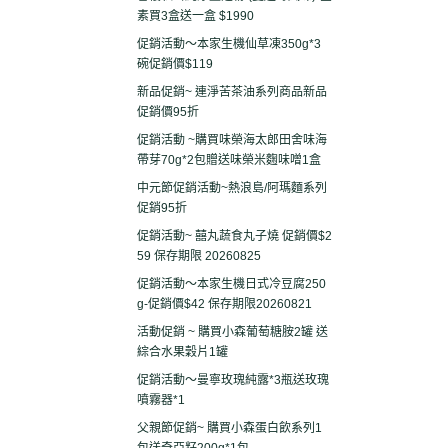
素買3盒送一盒 $1990
促銷活動～本家生機仙草凍350g*3
碗促銷價$119
新品促銷~ 連淨苦茶油系列商品新品
促銷價95折
促銷活動 ~購買味榮海太郎田舍味海
帶芽70g*2包贈送味榮米麴味噌1盒
中元節促銷活動~熱浪島/阿瑪麵系列
促銷95折
促銷活動~ 囍丸蔬食丸子燒 促銷價$2
59 保存期限 20260825
促銷活動～本家生機日式冷豆腐250
g-促銷價$42 保存期限20260821
活動促銷 ~ 購買小森葡萄糖胺2罐 送
綜合水果穀片1罐
促銷活動～曼寧玫瑰純露*3瓶送玫瑰
噴霧器*1
父親節促銷~ 購買小森蛋白飲系列1