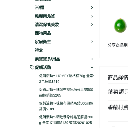
米/麵
雜糧南北貨
清潔保養美妝
寵物用品
家居衛生
分享商品到
禮盒
素寶寶食/用品
促銷活動
促銷活動～HOMEY酥格格70g-全素*
商品詳
3包特價$219
促銷活動～味榮有機無糖蘋果醋500
葉菜類
ml促銷價$265
促銷活動～味榮有機蘋果醋500ml促
碧蘿村農
銷價$189
促銷活動～精進養身純黑芝麻醬280
g-全素 促銷價$139 效期20261025