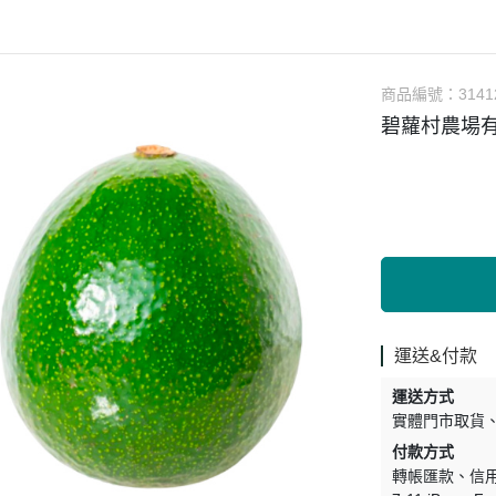
涼拌/沙拉
調理漿
香料/調味粉包
抓餅/粽子/糕
果汁
素肉
麓之華
生活用品
素料
炸物
沾拌醬
水餃/餛飩/鍋貼
咖啡/茶/巧克力
巧克
植芮堂
湯底
素三牲
即煮醬/湯/咖哩
冷凍點心/湯圓
商品編號：
3141
純素奶油/起司
湯品/羹
味噌/味霖
素香鬆
碧蘿村農場有
天貝/醬料/素旦
高湯/湯底
涼拌
蒟蒻
冰淇淋
運送&付款
運送方式
實體門市取貨
付款方式
轉帳匯款
信