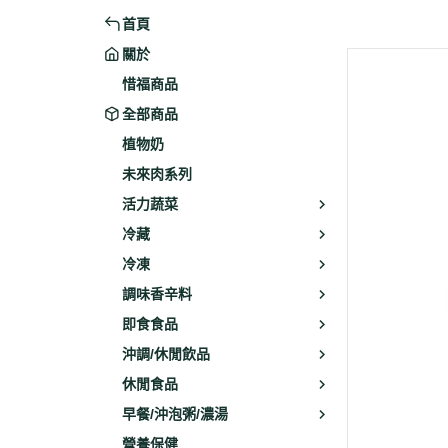
首頁
米粉/冬粉
藥材
關於
義大利麵
乾素料
惜福商品
全部商品
植物奶
未來肉系列
活力蔬菜
冷藏
冷凍
調味香辛料
即食食品
沖調/休閒飲品
休閒食品
早餐/沖泡粥/濃湯
營養保健