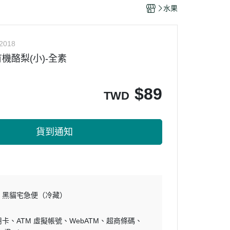
干/乳酪絲/豆干
水果
力
2018
機酪梨(小)-全素
$
89
TWD
貨到通知
黑貓宅急便（冷藏）
用卡
ATM 虛擬帳號
WebATM
超商條碼