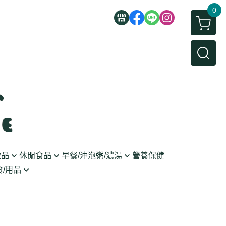
0
飲品
休閒食品
早餐/沖泡粥/濃湯
營養保健
/用品
/蜜餞/蒟蒻
即食粥/濃湯
穀麥片
利麵
/堅果/糖果
果醬