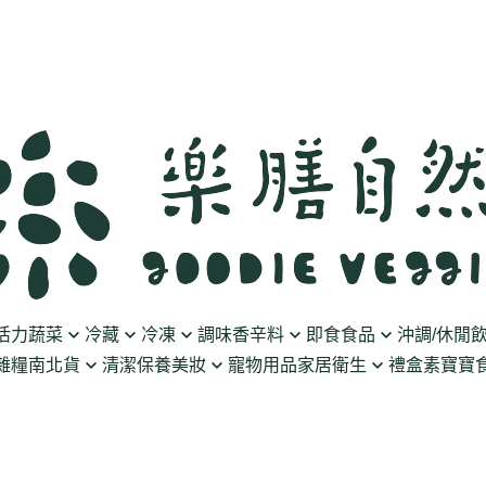
活力蔬菜
冷藏
冷凍
調味香辛料
即食食品
沖調/休閒
雜糧南北貨
清潔保養美妝
寵物用品
家居衛生
禮盒
素寶寶食
豆製品
素火腿/素香腸/蔬菜捲
油/醋
泡菜/涼拌
沖調豆奶/穀飲
果乾
清潔用品
波瑟沙
食物泥
優格
素排/素肉/魚排/燒肉
鹽/糖
調理包
黑麥汁/無酒精飲
餅乾
化妝品
沛柏 Pipper Standard
米精/米麵/義大
醬料
丸子/蒟蒻/豆腐/火鍋料
醬油/油膏
麵包/包子/饅頭
養生茶湯
海苔
保養品
米餅/零食