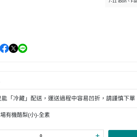
7-11 iBon
Fa
情
只能「冷藏」配送，運送過程中容易凹折，請謹慎下單
場有機酪梨(小)-全素