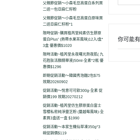
父親節促銷～小森毛豆高蛋白系列買
二送一包亞麻仁籽粉
父親節促銷～小森毛豆高蛋白原味買
二送亞麻仁籽粉*1
限時促銷~購買植芮堂純素仿生膠原
你可能
蛋白Plus⁺ (熱帶水果茶風味)12入/盒*
3盒 優惠價$1020
限時活動~植芮堂永夜曙光熬夜肌( 九
花胜肽活顏精華液)50ml-全素*2瓶 優
惠價$1296
即期促銷活動～韓國秀泡麵2包$75
效期20260902
促銷活動～悅意可可飲300g-全素 促
銷價199 效期20270212
促銷活動~植芮堂仿生膠原蛋白富士
雪櫻私密純淨靈芝粉 (蔓越莓風味)-全
素買3盒送一盒 $1990
促銷活動～本家生機仙草凍350g*3
碗促銷價$119