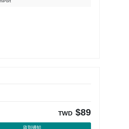
miPort
$
89
TWD
貨到通知