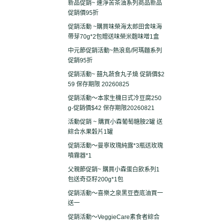
新品促銷~ 連淨苦茶油系列商品新品
促銷價95折
促銷活動 ~購買味榮海太郎田舍味海
帶芽70g*2包贈送味榮米麴味噌1盒
中元節促銷活動~熱浪島/阿瑪麵系列
促銷95折
促銷活動~ 囍丸蔬食丸子燒 促銷價$2
59 保存期限 20260825
促銷活動～本家生機日式冷豆腐250
g-促銷價$42 保存期限20260821
活動促銷 ~ 購買小森葡萄糖胺2罐 送
綜合水果穀片1罐
促銷活動～曼寧玫瑰純露*3瓶送玫瑰
噴霧器*1
父親節促銷~ 購買小森蛋白飲系列1
包送奇亞籽200g*1包
促銷活動～喜樂之泉黑豆壺底油買一
送一
促銷活動～VeggieCare素食者綜合