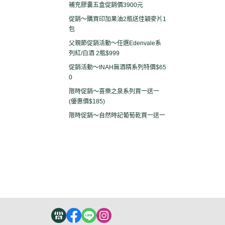
補充膠囊五盒促銷價3900元
促銷～購買印加果油2瓶送佳穎麥片1
包
父親節促銷活動～任選Edenvale系
列紅/白酒 2瓶$999
促銷活動～INAH無酒精系列特價$65
0
限時促銷～喜樂之泉系列買一送一
(優惠價$185)
限時促銷～自然時記葡萄乾買一送一