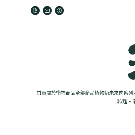
首頁
關於
惜福商品
全部商品
植物奶
未來肉系列
米/麵
芽菜菇蕈
米
乾貨
葉菜
泡麵
罐頭
根莖
麵條
麵粉/沾粉