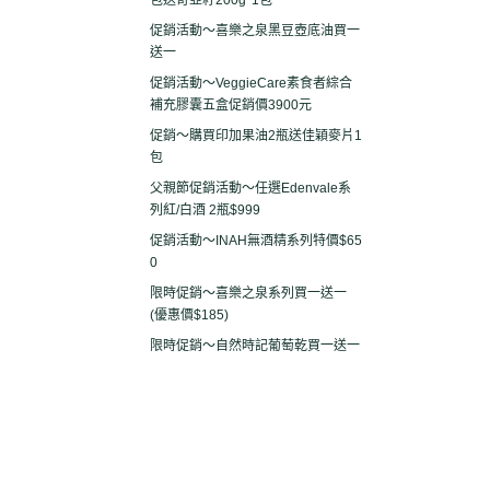
包送奇亞籽200g*1包
促銷活動～喜樂之泉黑豆壺底油買一
送一
促銷活動～VeggieCare素食者綜合
補充膠囊五盒促銷價3900元
促銷～購買印加果油2瓶送佳穎麥片1
包
父親節促銷活動～任選Edenvale系
列紅/白酒 2瓶$999
促銷活動～INAH無酒精系列特價$65
0
限時促銷～喜樂之泉系列買一送一
(優惠價$185)
限時促銷～自然時記葡萄乾買一送一