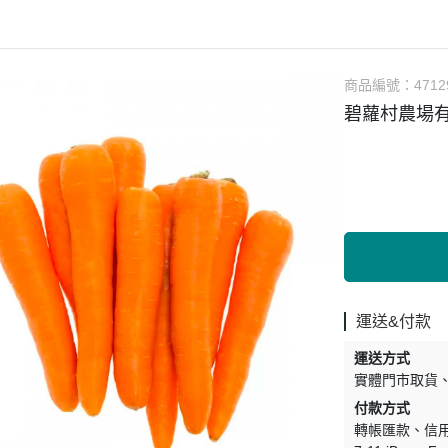
涼拌/沙拉
調理漿
香料/調味粉包
抓餅/粽子/糕
果汁
素肉
麓之華
生活用品
素料
炸物
沾拌醬
水餃/餛飩/鍋貼
咖啡/茶/巧克力
巧克
植芮堂
湯底
素三牲
即煮醬/湯/咖哩
冷凍點心/湯圓
商品編號：
4712
純素奶油/起司
湯品/羹
味噌/味霖
素香鬆
碧蘿村農場有
天貝/醬料/素旦
高湯/湯底
涼拌
蒟蒻
冰淇淋
運送&付款
運送方式
實體門市取貨
付款方式
轉帳匯款
信