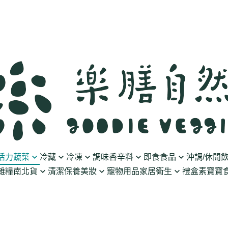
活力蔬菜
冷藏
冷凍
調味香辛料
即食食品
沖調/休閒
雜糧南北貨
清潔保養美妝
寵物用品
家居衛生
禮盒
素寶寶食
豆製品
素火腿/素香腸/蔬菜捲
油/醋
泡菜/涼拌
沖調豆奶/穀飲
果乾
清潔用品
波瑟沙
食物泥
優格
素排/素肉/魚排/燒肉
鹽/糖
調理包
黑麥汁/無酒精飲
餅乾
化妝品
沛柏 Pipper Standard
米精/米麵/義大
醬料
丸子/蒟蒻/豆腐/火鍋料
醬油/油膏
麵包/包子/饅頭
養生茶湯
海苔
保養品
米餅/零食