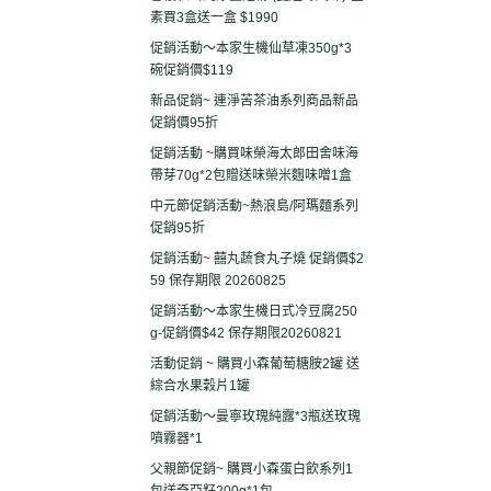
素買3盒送一盒 $1990
促銷活動～本家生機仙草凍350g*3
碗促銷價$119
新品促銷~ 連淨苦茶油系列商品新品
促銷價95折
促銷活動 ~購買味榮海太郎田舍味海
帶芽70g*2包贈送味榮米麴味噌1盒
中元節促銷活動~熱浪島/阿瑪麵系列
促銷95折
促銷活動~ 囍丸蔬食丸子燒 促銷價$2
59 保存期限 20260825
促銷活動～本家生機日式冷豆腐250
g-促銷價$42 保存期限20260821
活動促銷 ~ 購買小森葡萄糖胺2罐 送
綜合水果穀片1罐
促銷活動～曼寧玫瑰純露*3瓶送玫瑰
噴霧器*1
父親節促銷~ 購買小森蛋白飲系列1