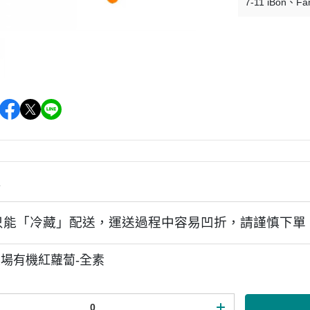
7-11 iBon
Fa
情
只能「冷藏」配送，運送過程中容易凹折，請謹慎下單
場有機紅蘿蔔-全素