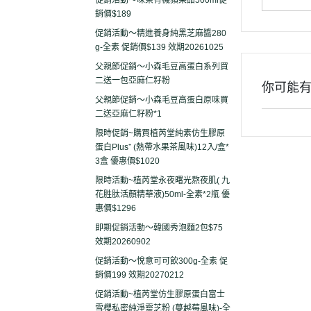
促銷活動～味榮有機蘋果醋500ml促
銷價$189
促銷活動～精進養身純黑芝麻醬280
g-全素 促銷價$139 效期20261025
父親節促銷～小森毛豆高蛋白系列買
二送一包亞麻仁籽粉
你可能
父親節促銷～小森毛豆高蛋白原味買
二送亞麻仁籽粉*1
限時促銷~購買植芮堂純素仿生膠原
蛋白Plus⁺ (熱帶水果茶風味)12入/盒*
3盒 優惠價$1020
限時活動~植芮堂永夜曙光熬夜肌( 九
花胜肽活顏精華液)50ml-全素*2瓶 優
惠價$1296
即期促銷活動～韓國秀泡麵2包$75
效期20260902
促銷活動～悅意可可飲300g-全素 促
銷價199 效期20270212
促銷活動~植芮堂仿生膠原蛋白富士
雪櫻私密純淨靈芝粉 (蔓越莓風味)-全