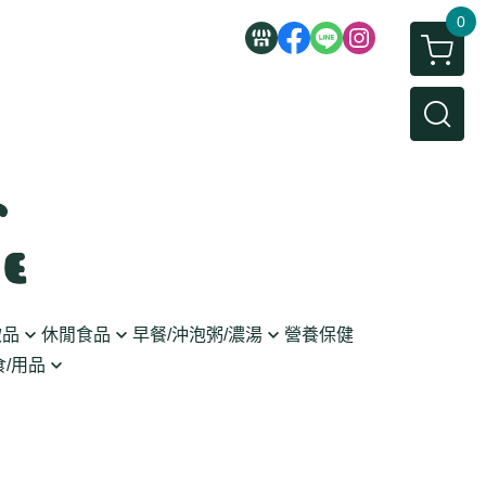
0
飲品
休閒食品
早餐/沖泡粥/濃湯
營養保健
/用品
/蜜餞/蒟蒻
即食粥/濃湯
穀麥片
利麵
/堅果/糖果
果醬