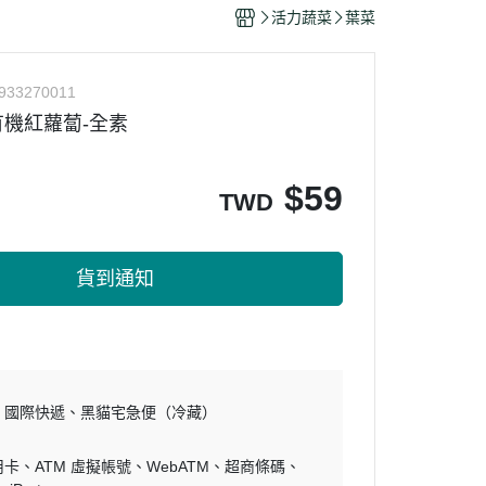
干/乳酪絲/豆干
活力蔬菜
葉菜
力
933270011
機紅蘿蔔-全素
$
59
TWD
貨到通知
國際快遞
黑貓宅急便（冷藏）
用卡
ATM 虛擬帳號
WebATM
超商條碼