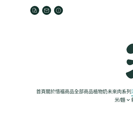
首頁
關於
惜福商品
全部商品
植物奶
未來肉系列
米/麵
芽菜菇蕈
米
乾貨
葉菜
泡麵
罐頭
根莖
麵條
麵粉/沾粉