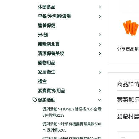
休閒食品
早餐/沖泡粥/濃湯
營養保健
米/麵
雜糧南北貨
分享商品到
清潔保養美妝
寵物用品
家居衛生
禮盒
商品詳
素寶寶食/用品
葉菜類
促銷活動
促銷活動～HOMEY酥格格70g-全素*
3包特價$219
碧蘿村農
促銷活動～味榮有機無糖蘋果醋500
ml促銷價$265