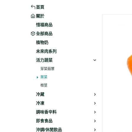
首頁
米粉/冬粉
藥材
關於
義大利麵
乾素料
惜福商品
全部商品
植物奶
未來肉系列
活力蔬菜
芽菜菇蕈
葉菜
根莖
冷藏
冷凍
調味香辛料
即食食品
沖調/休閒飲品