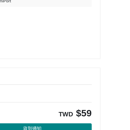
miPort
$
59
TWD
貨到通知