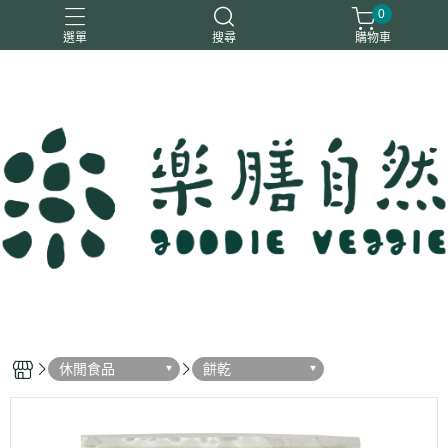
0
選單
搜尋
購物車
一樂鶴
大瑪
日日旺
綜神
駿伸
休閒食品
餅乾