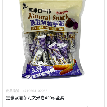
商品編號：
4710664102083
鑫豪紫薯芋泥玄米卷420g-全素