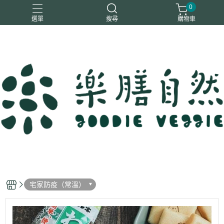
0
選單
搜尋
購物車
一樂鶴
大瑪
日日旺
綜神
駿伸
宅家防疫（常溫）