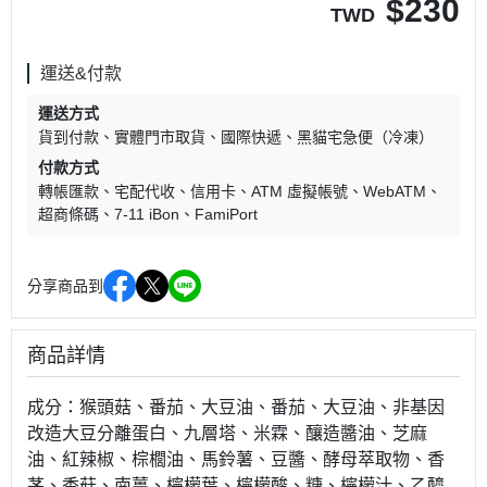
$
230
TWD
運送&付款
運送方式
貨到付款
實體門市取貨
國際快遞
黑貓宅急便（冷凍）
付款方式
轉帳匯款
宅配代收
信用卡
ATM 虛擬帳號
WebATM
超商條碼
7-11 iBon
FamiPort
分享商品到
商品詳情
成分：猴頭菇、番茄、大豆油、番茄、大豆油、非基因
改造大豆分離蛋白、九層塔、米霖、釀造醬油、芝麻
油、紅辣椒、棕櫚油、馬鈴薯、豆醬、酵母萃取物、香
茅、香菇、南薑、檸檬葉、檸檬酸、糖、檸檬汁、乙醯