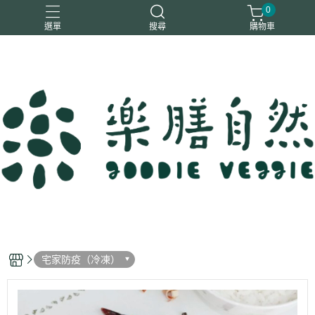
0
選單
搜尋
購物車
一樂鶴
大瑪
日日旺
綜神
駿伸
宅家防疫（冷凍）